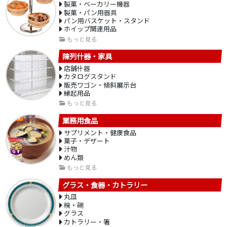
製菓・ベーカリー機器
製菓・パン用器具
パン用バスケット・スタンド
ホイップ関連用品
もっと見る
陳列什器・家具
店舗什器
カタログスタンド
販売ワゴン・傾斜展示台
縁起用品
もっと見る
業務用食品
サプリメント・健康食品
菓子・デザート
汁物
めん類
もっと見る
グラス・食器・カトラリー
丸皿
椀・碗
グラス
カトラリー・箸