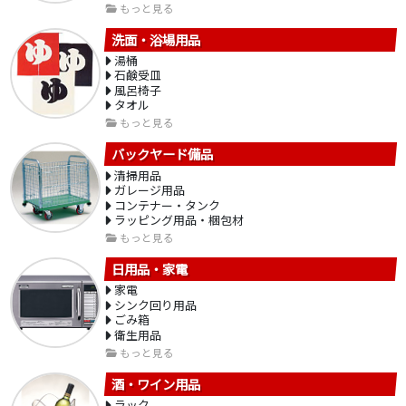
もっと見る
洗面・浴場用品
湯桶
石鹸受皿
風呂椅子
タオル
もっと見る
バックヤード備品
清掃用品
ガレージ用品
コンテナー・タンク
ラッピング用品・梱包材
もっと見る
日用品・家電
家電
シンク回り用品
ごみ箱
衛生用品
もっと見る
酒・ワイン用品
ラック