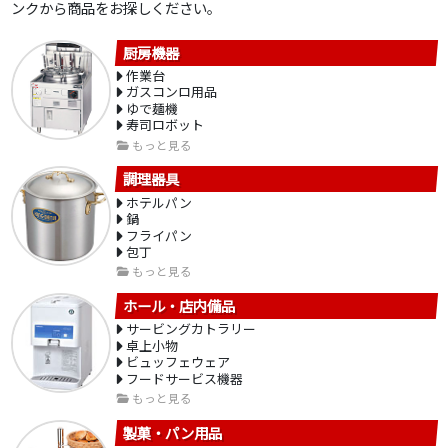
ンクから商品をお探しください。
厨房機器
作業台
ガスコンロ用品
ゆで麺機
寿司ロボット
もっと見る
調理器具
ホテルパン
鍋
フライパン
包丁
もっと見る
ホール・店内備品
サービングカトラリー
卓上小物
ビュッフェウェア
フードサービス機器
もっと見る
製菓・パン用品