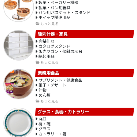
製菓・ベーカリー機器
製菓・パン用器具
パン用バスケット・スタンド
ホイップ関連用品
もっと見る
陳列什器・家具
店舗什器
カタログスタンド
販売ワゴン・傾斜展示台
縁起用品
もっと見る
業務用食品
サプリメント・健康食品
菓子・デザート
汁物
めん類
もっと見る
グラス・食器・カトラリー
丸皿
椀・碗
グラス
カトラリー・箸