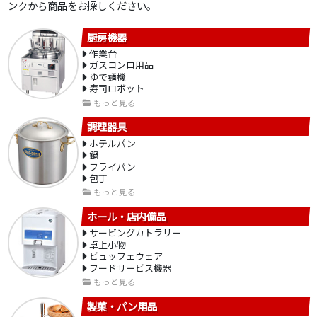
ンクから商品をお探しください。
厨房機器
作業台
ガスコンロ用品
ゆで麺機
寿司ロボット
もっと見る
調理器具
ホテルパン
鍋
フライパン
包丁
もっと見る
ホール・店内備品
サービングカトラリー
卓上小物
ビュッフェウェア
フードサービス機器
もっと見る
製菓・パン用品