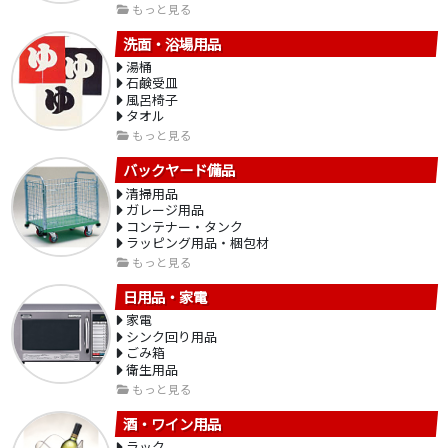
もっと見る
洗面・浴場用品
湯桶
石鹸受皿
風呂椅子
タオル
もっと見る
バックヤード備品
清掃用品
ガレージ用品
コンテナー・タンク
ラッピング用品・梱包材
もっと見る
日用品・家電
家電
シンク回り用品
ごみ箱
衛生用品
もっと見る
酒・ワイン用品
ラック