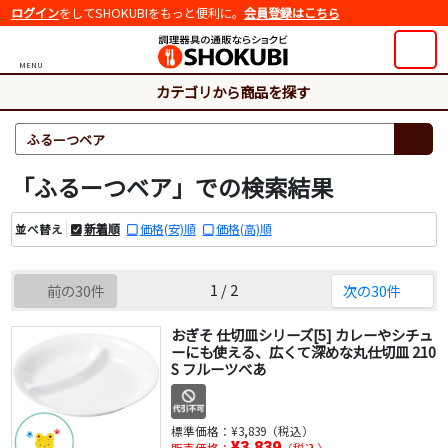
ログイン
をしてSHOKUBIをもっと便利に。
会員登録はこちら
MENU
カテゴリから商品を探す
「ふるーつベア」での検索結果
新着順
価格(安)順
価格(高)順
並べ替え
1 / 2
前の30件
次の30件
おぎそ 仕切皿シリーズ[5] カレーやシチュ
ーにも使える、広くて深めな丸仕切皿 210
S フルーツべあ
標準価格：
¥3,839（税込）
¥3,839