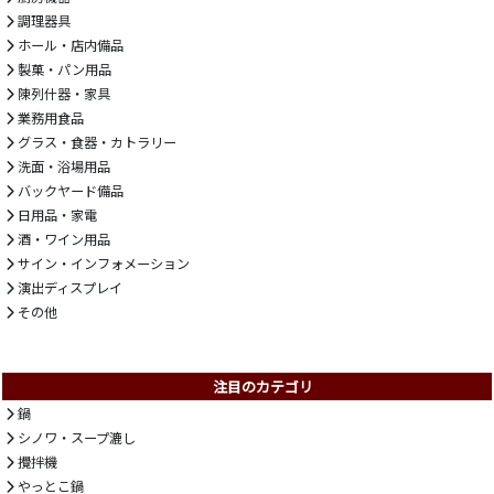
調理器具
ホール・店内備品
製菓・パン用品
陳列什器・家具
業務用食品
グラス・食器・カトラリー
洗面・浴場用品
バックヤード備品
日用品・家電
酒・ワイン用品
サイン・インフォメーション
演出ディスプレイ
その他
注目のカテゴリ
鍋
シノワ・スープ漉し
攪拌機
やっとこ鍋