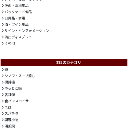
洗面・浴場用品
バックヤード備品
日用品・家電
酒・ワイン用品
サイン・インフォメーション
演出ディスプレイ
その他
注目のカテゴリ
鍋
シノワ・スープ漉し
攪拌機
やっとこ鍋
各種鍋
食パンスライサー
てぼ
スパテラ
調理小物
湯煎鍋