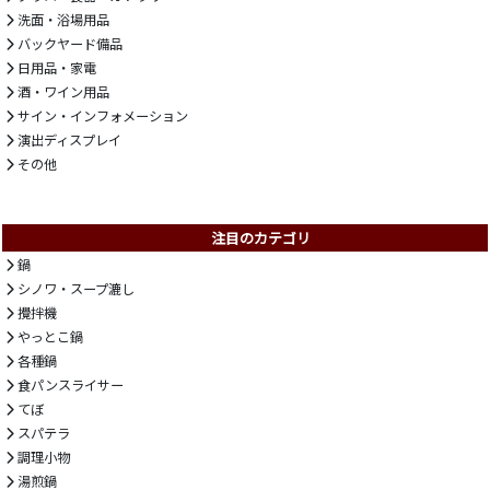
洗面・浴場用品
バックヤード備品
日用品・家電
酒・ワイン用品
サイン・インフォメーション
演出ディスプレイ
その他
注目のカテゴリ
鍋
シノワ・スープ漉し
攪拌機
やっとこ鍋
各種鍋
食パンスライサー
てぼ
スパテラ
調理小物
湯煎鍋