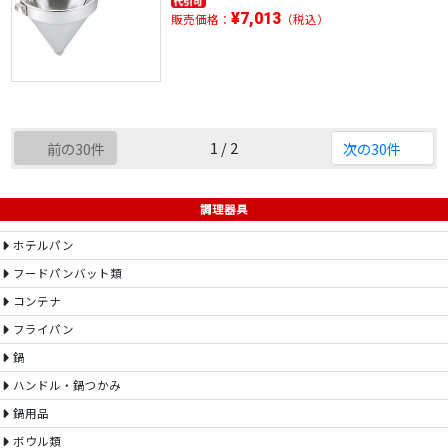
¥7,013
販売価格：
（税込）
1 / 2
前の30件
次の30件
調理器具
ホテルパン
フードパンバット類
コンテナ
フライパン
鍋
ハンドル・鍋つかみ
鍋用品
ボウル類