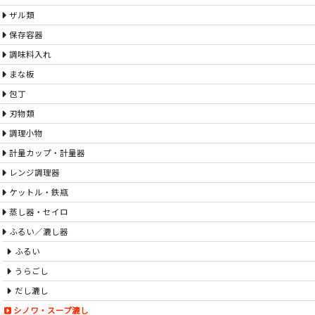
ザル類
保存容器
調味料入れ
まな板
包丁
刃物類
調理小物
計量カップ・計量器
レンジ調理器
ケットル・鉄瓶
蒸し器・セイロ
ふるい／漉し器
ふるい
うらごし
だし漉し
シノワ・スープ漉し