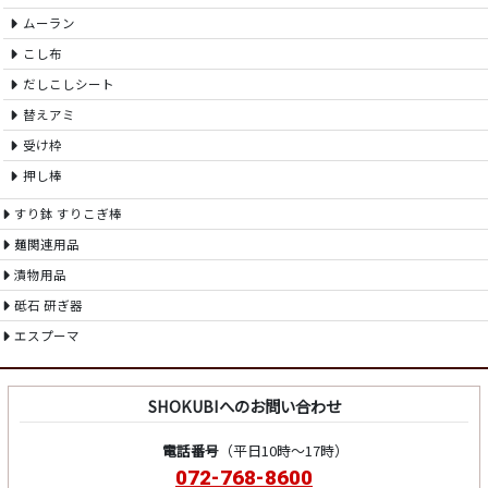
ムーラン
こし布
だしこしシート
替えアミ
受け枠
押し棒
すり鉢 すりこぎ棒
麺関連用品
漬物用品
砥石 研ぎ器
エスプーマ
SHOKUBIへのお問い合わせ
電話番号
（平日10時～17時）
072-768-8600