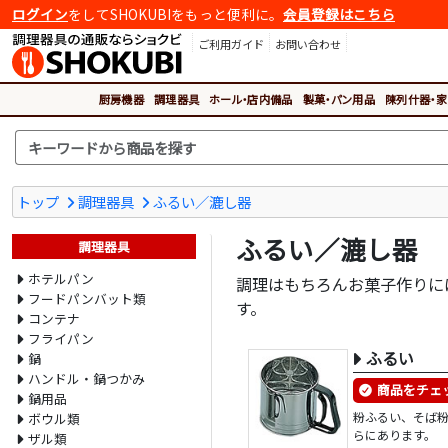
ログイン
をしてSHOKUBIをもっと便利に。
会員登録はこちら
ご利用ガイド
お問い合わせ
厨房機器
調理器具
ホール・店内備品
製菓・パン用品
陳列什器・家
トップ
調理器具
ふるい／漉し器
ふるい／漉し器
調理器具
ホテルパン
調理はもちろんお菓子作りに
フードパンバット類
す。
コンテナ
フライパン
ふるい
鍋
ハンドル・鍋つかみ
商品をチェ
鍋用品
粉ふるい、そば
ボウル類
らにあります。
ザル類