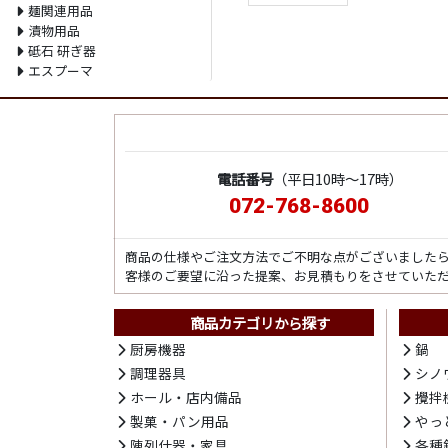
麺関連用品
漬物用品
砥石 研ぎ器
エスプーマ
電話番号
（平日10時～17時）
072-768-8600
商品の仕様やご注文方法でご不明な点がございました
客様のご要望に沿った提案、お見積もりをさせていた
商品カテゴリから探す
厨房機器
鍋
調理器具
シノ
ホール・店内備品
攪拌
製菓・パン用品
やっ
陳列什器・家具
各種