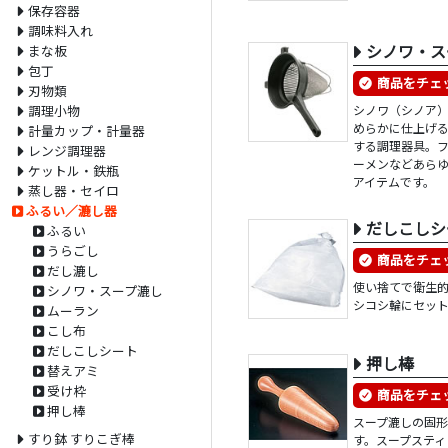
保存容器
調味料入れ
シノワ・ス
まな板
包丁
商品をチェ
刃物類
シノワ（シノア
調理小物
めらかに仕上げ
計量カップ・計量器
する調理器具。
レンジ調理器
ーメンなどあら
ケットル・鉄瓶
アイテムです。
蒸し器・セイロ
ふるい／漉し器
だしこしシ
ふるい
うらごし
商品をチェ
だし漉し
使い捨てで衛生
シノワ・スープ漉し
シコシ輪にセッ
ムーラン
こし布
だしこしシート
押し棒
替えアミ
受け枠
商品をチェ
押し棒
スープ漉しの固
すり鉢 すりこぎ棒
す。スープスティ