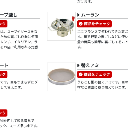
だけます。
ープ漉し
ムーラン
ック
商品をチェック
）は、スープやソースをな
主にフランスで使われてきた裏
るための裏ごし作業に使用
す。茹で野菜の裏ごしなどに使
フレンチ、イタリアン、ラ
量の野菜も簡単に裏ごしするこ
ゆるお店で利用される定番
す。
ート
替えアミ
ック
商品をチェック
的です。目もつまらずにダ
うらごし網の替えアミです。目
トして使えます。
材など豊富に取り揃えています
ック
形物を押して絞る道具で
ック、スープ押し棒です。