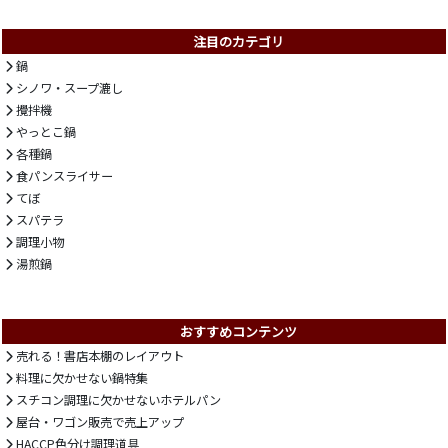
注目のカテゴリ
鍋
シノワ・スープ漉し
攪拌機
やっとこ鍋
各種鍋
食パンスライサー
てぼ
スパテラ
調理小物
湯煎鍋
おすすめコンテンツ
売れる！書店本棚のレイアウト
料理に欠かせない鍋特集
スチコン調理に欠かせないホテルパン
屋台・ワゴン販売で売上アップ
HACCP色分け調理道具