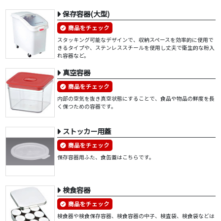
保存容器(大型)
商品をチェック
スタッキング可能なデザインで、収納スペースを効率的に使用で
きるタイプや、ステンレススチールを使用し丈夫で衛生的な粉入
れ容器など。
真空容器
商品をチェック
内部の空気を抜き真空状態にすることで、食品や物品の鮮度を長
く保つための容器です。
ストッカー用蓋
商品をチェック
保存容器用ふた、食缶蓋はこちらです。
検食容器
商品をチェック
検食器や検食保存容器、検食容器の中子、検査袋、検食袋などは