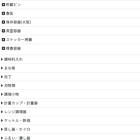
貯蔵ビン
食缶
保存容器(大型)
真空容器
ストッカー用蓋
検食容器
調味料入れ
まな板
包丁
刃物類
調理小物
計量カップ・計量器
レンジ調理器
ケットル・鉄瓶
蒸し器・セイロ
ふるい／漉し器