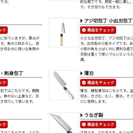
本です。
的な庖丁です。野菜一般に適し
り、そぎ切りもできます。
アジ切包丁 小出刃包丁
ック
商品をチェック
型に似ていますが、厚みが
小さな出刃包丁、アジ切包丁は
です。魚の三枚おろし、背
す。出刃型の小型タイプです。あ
叩き切るのに用いる魚用の
小型の魚をさばくのに便利な庖
刃型は重くて使いづらいという
適。
・刺身包丁
薄刃
ック
商品をチェック
身包丁はこちらです。関西
薄刃、鎌型薄刃はこちらです。
す。骨のない上身など、刃
切る、きざむ、むく、割る、そ
引き切りして使います。
どに使用します。
うなぎ裂
ック
商品をチェック
包丁はこちらです。ふぐな
江戸さき、うなぎさき、ドジョ