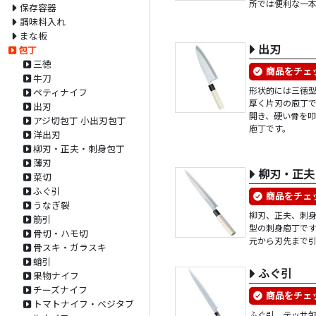
所では便利な一
保存容器
調味料入れ
まな板
出刃
包丁
三徳
商品をチェ
牛刀
形状的には三徳
ペティナイフ
厚く片刃の庖丁
出刃
開き、硬い骨を
アジ切包丁 小出刃包丁
庖丁です。
洋出刃
柳刃・正夫・刺身包丁
薄刃
柳刃・正夫
菜切
ふぐ引
商品をチェ
うなぎ裂
柳刃、正夫、刺
筋引
型の刺身庖丁で
骨切・ハモ切
元から刃先まで
骨スキ・ガラスキ
蛸引
ふぐ引
果物ナイフ
チーズナイフ
商品をチェ
トマトナイフ・ベジタブ
ふぐ引、テッサ