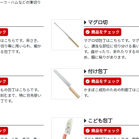
ビーフ・ハムなどの薄切り
マグロ切
ック
商品をチェック
丁はこちらです。貝さき、
マグロ切包丁はこちらです。マ
ン切り等に用いられ、細か
し、適当な部位に切り分ける長
いる包丁です。
す。曲がったり、折れたりする
め、鋼に粘りがあります。
付け包丁
ック
商品をチェック
きもの包丁はこちらです。
かまぼこ成形のための附庖丁は
・刻むまで、特に刃先使い
す。
包丁です。
こども包丁
ック
商品をチェック
らです。これ一本で、魚・
子ども用包丁はこちらです。安