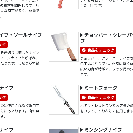
ての食材を調理します。た
した包丁です。
丈夫な庖丁が多く、重量で
す。
イフ・ソールナイフ
チョッパー・クレーバ
フ
ック
商品をチェック
りそぎ切りに適したナイフ
はソールナイフと呼ばれ、
チョッパー、クレーバーナイフ
あたります。しなりが特徴
包丁はこちらです。非常に厚く
広い刀身が特徴で、フック用の
ます。
ナイフ
ミートフォーク
ック
商品をチェック
すのに使用される特殊包丁
ホテル・レストランでお客様の
スキにあたります。肉や魚
をカット、とりわけに使用しま
ます。
ナイフ
ミンシングナイフ