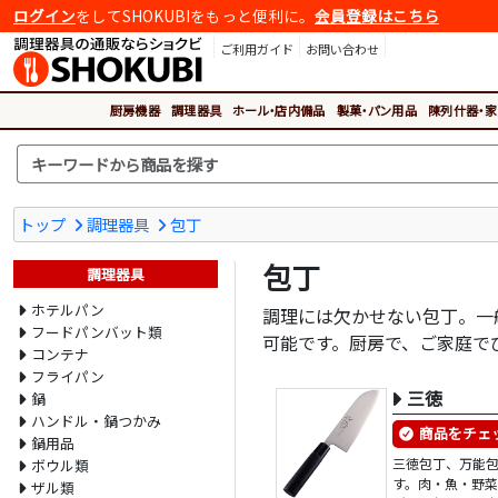
ログイン
をしてSHOKUBIをもっと便利に。
会員登録はこちら
ご利用ガイド
お問い合わせ
厨房機器
調理器具
ホール・店内備品
製菓・パン用品
陳列什器・家
トップ
調理器具
包丁
包丁
調理器具
ホテルパン
調理には欠かせない包丁。一
フードパンバット類
可能です。厨房で、ご家庭で
コンテナ
フライパン
三徳
鍋
ハンドル・鍋つかみ
商品をチェ
鍋用品
三徳包丁、万能
ボウル類
す。肉・魚・野
ザル類