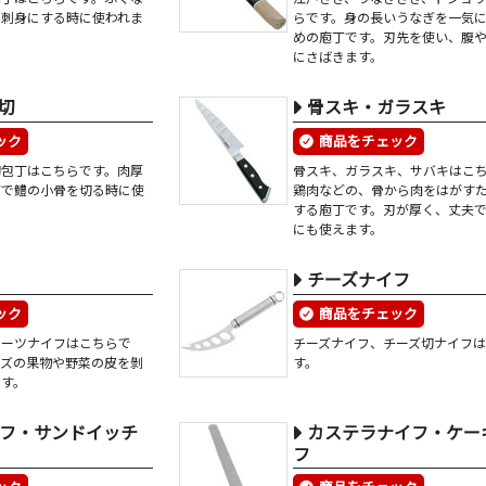
を刺身にする時に使われま
らです。身の長いうなぎを一気
めの庖丁です。刃先を使い、腹
にさばきます。
切
骨スキ・ガラスキ
ック
商品をチェック
切包丁はこちらです。肉厚
骨スキ、ガラスキ、サバキはこ
丁で鱧の小骨を切る時に使
鶏肉などの、骨から肉をはがす
する庖丁です。刃が厚く、丈夫
にも使えます。
チーズナイフ
ック
商品をチェック
ルーツナイフはこちらで
チーズナイフ、チーズ切ナイフ
イズの果物や野菜の皮を剝
す。
ます。
フ・サンドイッチ
カステラナイフ・ケー
フ