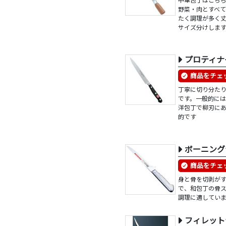
野菜・肉とすべ
たく調理が多く
サイズ分けしま
プロティナ
商品をチェ
丁寧に切り分た
です。一般的に
洋包丁で柳刃に
的です
ボーニング
商品をチェ
身と骨を切剥が
で、和包丁の骨
調理に適してい
フィレット