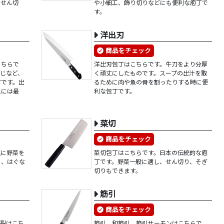
、せん切
や小細工、飾り切りなどにも便利な庖丁で
す。
洋出刃
商品をチェック
こちらで
洋出刃包丁はこちらです。牛刀をより分厚
じなど、
く頑丈にしたものです。スープの出汁を取
丁です。出
るために肉や魚の骨を割ったりする時に便
人には最
利な包丁です。
菜切
商品をチェック
主に野菜を
菜切包丁はこちらです。日本の伝統的な庖
ぐ、はぐな
丁です。野菜一般に適し、せん切り、そぎ
切りもできます。
筋引
商品をチェック
ウ裂はこち
筋引、和筋引、筋引サーモンはこちらで