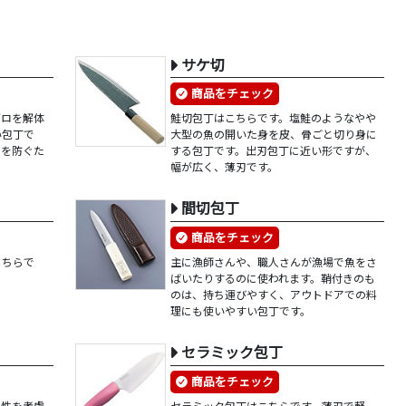
サケ切
商品をチェック
グロを解体
鮭切包丁はこちらです。塩鮭のようなやや
い包丁で
大型の魚の開いた身を皮、骨ごと切り身に
のを防ぐた
する包丁です。出刃包丁に近い形ですが、
幅が広く、薄刃です。
間切包丁
商品をチェック
こちらで
主に漁師さんや、職人さんが漁場で魚をさ
ばいたりするのに使われます。鞘付きのも
のは、持ち運びやすく、アウトドアでの料
理にも使いやすい包丁です。
セラミック包丁
商品をチェック
全性を考慮
セラミック包丁はこちらです。薄刃で軽