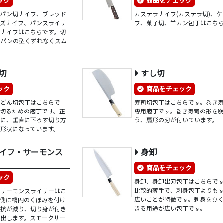
ック
商品をチェック
、パン切ナイフ、ブレッド
カステラナイフ(カステラ切)、
ーズナイフ、パンスライサ
フ、菓子切、羊カン包丁はこち
チナイフはこちらです。切
、パンの型くずれなくスム
切
すし切
ック
商品をチェック
うどん切包丁はこちらで
寿司切包丁はこちらです。巻き
を切るための庖丁です。正
専用庖丁です。巻き寿司の形を
めに、垂直に下ろす切り方
う、扇形の刃が付いています。
ル形状になっています。
イフ・サーモンス
身卸
商品をチェック
ック
身卸、身卸出刃包丁はこちらで
比較的薄手で、刺身包丁よりも
、サーモンスライサーはこ
広いことが特徴です。刺身をひ
両側に楕円のくぼみを付け
きる用途が広い包丁です。
抵抗が減り、切り身が付き
み出します。スモークサー