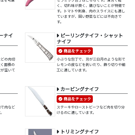
く、切れ味が良く、錆びないことが特徴で
す。トマトや刺身、肉のスライスにも適し
ていますが、固い野菜などには不向きで
す。
ーナイ
ピーリングナイフ・シャット
ナイフ
商品をチェック
などの肉切
小ぶりな包丁で、刃が三日月のような形で
重く面積の
レモンの皮などを剥いだり、飾り切りや細
穴が空いて
工に適しています。
カービングナイフ
商品をチェック
前で肉など
ステーキやローストビーフなど肉を切り分
す。
けるのに適しています。
トリミングナイフ