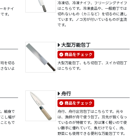
冷凍切、冷凍ナイフ、フリージングナイフ
はこちらです。冷凍食品や、一般庖丁では
ケーキナイ
切れないもの（カニなど）を切るのに適し
らです。
ています。ノコ刃が付いているものが主流
です。
大型万能包丁
商品をチェック
寿司を切る
大型万能包丁、もち切包丁、スイカ切包丁
崩さないよ
はこちらです。
舟行
商品をチェック
す。細身で
舟行、舟行出刃包丁はこちらです。元々
すこし幅が
は、漁師が舟で使う包丁。刃先が鋭くなっ
くこともで
ているのが特徴です。刃は薄く軽いので使
い勝手に優れていて、魚だけでなく、肉、
野菜にも使用できる便利な万能包丁です。