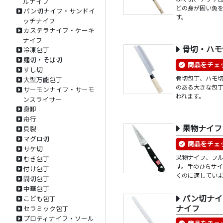
ルナイフ
どの身が固い魚
パン切ナイフ・サンドイ
す。
ッチナイフ
カステラナイフ・ケーキ
ナイフ
骨切・ハモ
冷凍包丁
麺切・そば切
商品をチェ
すし切
骨切包丁、ハモ
大型万能包丁
のある大きな包
サーモンナイフ・サーモ
われます。
ンスライサー
身卸
舟行
果物ナイフ
貝裂
マグロ切
商品をチェ
サケ切
果物ナイフ、フ
むき包丁
す。手のひらサ
付け包丁
くのに適してい
間切包丁
中華包丁
パン切ナイ
こども包丁
ナイフ
セラミック包丁
プロティナイフ・ソール