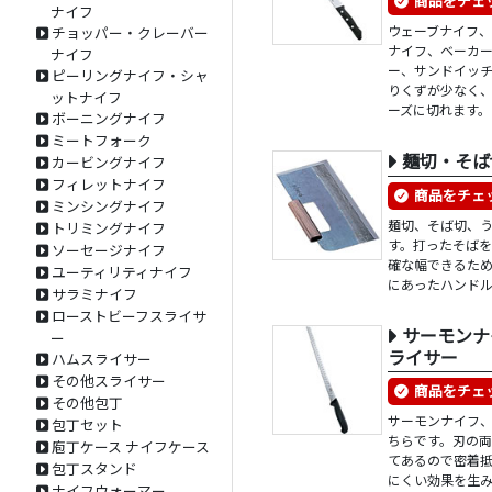
商品をチェ
ナイフ
ウェーブナイフ
チョッパー・クレーバー
ナイフ、ベーカ
ナイフ
ー、サンドイッ
ピーリングナイフ・シャ
りくずが少なく
ットナイフ
ーズに切れます。
ボーニングナイフ
ミートフォーク
麺切・そば
カービングナイフ
フィレットナイフ
商品をチェ
ミンシングナイフ
麺切、そば切、
トリミングナイフ
す。打ったそば
ソーセージナイフ
確な幅できるた
ユーティリティナイフ
にあったハンド
サラミナイフ
ローストビーフスライサ
サーモンナ
ー
ライサー
ハムスライサー
その他スライサー
商品をチェ
その他包丁
サーモンナイフ
包丁セット
ちらです。刃の
庖丁ケース ナイフケース
てあるので密着
包丁スタンド
にくい効果を生
ナイフウォーマー