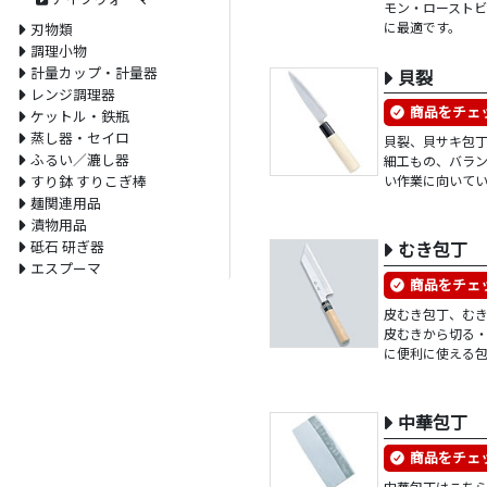
モン・ロースト
に最適です。
刃物類
調理小物
計量カップ・計量器
貝裂
レンジ調理器
商品をチェ
ケットル・鉄瓶
蒸し器・セイロ
貝裂、貝サキ包
ふるい／漉し器
細工もの、バラ
い作業に向いて
すり鉢 すりこぎ棒
麺関連用品
漬物用品
砥石 研ぎ器
むき包丁
エスプーマ
商品をチェ
皮むき包丁、む
皮むきから切る
に便利に使える
中華包丁
商品をチェ
中華包丁はこち