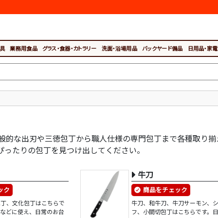
具
業務用食品
グラス・食器・カトラリー
洗面・浴場用品
バックヤード備品
日用品・家電
般的な出刃や三徳包丁から職人仕様の専門包丁まで各種取り揃
ぴったりの包丁を見つけ出してください。
牛刀
ック
商品をチェック
包丁、文化包丁はこちらで
牛刀、和牛刀、牛刀サーモン、
菜などに使え、日常のお台
フ、小間切包丁はこちらです。