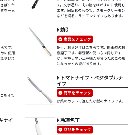
にさばくた
す。文字通り、肉の筋をはがすのに使用し
や背を一気
ます。同型状のもので、スモークサーモン
などを切る、サーモンナイフもあります。
蛸引
商品をチェック
ちらです。
蛸引、刺身包丁はこちらです。関東型の刺
ために使用
身庖丁です。柳刃型と使い方は同じです
で魚や野菜
が、喧嘩っ早い江戸職人が使うためこの形
になったとの説があります。
トマトナイフ・ベジタブルナ
イフ
商品をチェック
はこちらで
野菜のカットに適した小型のナイフです。
キナイ
冷凍包丁
商品をチェック