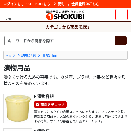
ログイン
をしてSHOKUBIをもっと便利に。
会員登録はこちら
MENU
カテゴリから商品を探す
トップ
調理器具
漬物用品
漬物用品
漬物をつけるための容器です。カメ壺、プラ樽、木製など様々な形
状のものを集めています。
漬物容器
商品をチェック
漬物をつけるための容器はこちらにあります。プラスチック製、
陶器製の商品や、大型の漬物タンクから、浅漬け用鉢までさまざ
まな材質、サイズの容器を取り揃えております。
漬物石