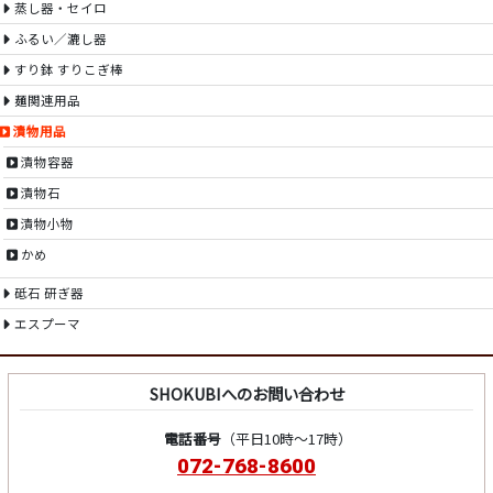
蒸し器・セイロ
ふるい／漉し器
すり鉢 すりこぎ棒
麺関連用品
漬物用品
漬物容器
漬物石
漬物小物
かめ
砥石 研ぎ器
エスプーマ
SHOKUBIへのお問い合わせ
電話番号
（平日10時～17時）
072-768-8600