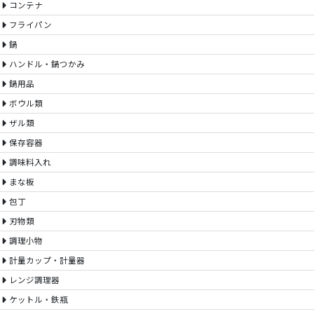
コンテナ
フライパン
鍋
ハンドル・鍋つかみ
鍋用品
ボウル類
ザル類
保存容器
調味料入れ
まな板
包丁
刃物類
調理小物
計量カップ・計量器
レンジ調理器
ケットル・鉄瓶