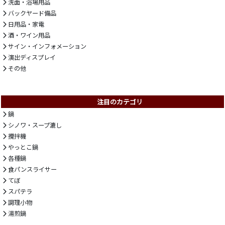
洗面・浴場用品
バックヤード備品
日用品・家電
酒・ワイン用品
サイン・インフォメーション
演出ディスプレイ
その他
注目のカテゴリ
鍋
シノワ・スープ漉し
攪拌機
やっとこ鍋
各種鍋
食パンスライサー
てぼ
スパテラ
調理小物
湯煎鍋