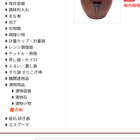
保存容器
販売価格
調味料入れ
まな板
包丁
刃物類
調理小物
計量カップ・計量器
レンジ調理器
ケットル・鉄瓶
蒸し器・セイロ
ふるい／漉し器
すり鉢 すりこぎ棒
麺関連用品
漬物用品
漬物容器
漬物石
漬物小物
かめ
砥石 研ぎ器
エスプーマ