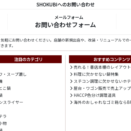
SHOKUBIへのお問い合わせ
メールフォーム
お問い合わせフォーム
ら気軽にお問い合わせください。店舗の新規出店や、改装・リニューアルでの
だきます。
注目のカテゴリ
おすすめコンテンツ
売れる！書店本棚のレイアウ
ワ・スープ漉し
料理に欠かせない鍋特集
機
スチコン調理に欠かせないホ
とこ鍋
屋台・ワゴン販売で売上アッ
鍋
HACCP色分け調理道具
ンスライサー
海外のおしゃれなゴミ箱ならBR
テラ
小物
鍋