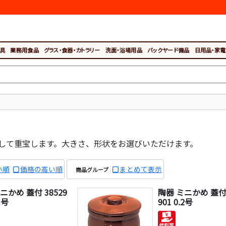
具
業務用食品
グラス・食器・カトラリー
洗面・浴場用品
バックヤード備品
日用品・家電
して重宝します。大きさ、形状をお選びいただけます。
い順
価格の高い順
まとめて表示
商品グループ
ニかめ 蓋付 38529
陶器 ミニかめ 蓋付 
1号
901 0.2号