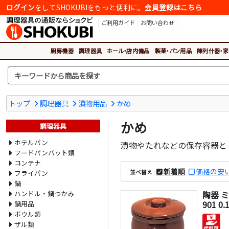
ログイン
をしてSHOKUBIをもっと便利に。
会員登録はこちら
ご利用ガイド
お問い合わせ
厨房機器
調理器具
ホール・店内備品
製菓・パン用品
陳列什器・家
トップ
調理器具
漬物用品
かめ
かめ
調理器具
ホテルパン
漬物やたれなどの保存容器と
フードパンバット類
コンテナ
新着順
価格の安
並べ替え
フライパン
鍋
ハンドル・鍋つかみ
陶器 ミ
901 0.
鍋用品
ボウル類
ザル類