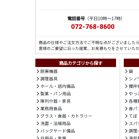
電話番号
（平日10時～17時）
072-768-8600
商品の仕様やご注文方法でご不明な点がございました
客様のご要望に沿った提案、お見積もりをさせていた
商品カテゴリから探す
厨房機器
鍋
調理器具
シノ
ホール・店内備品
攪拌
製菓・パン用品
やっ
陳列什器・家具
各種
業務用食品
食パ
グラス・食器・カトラリー
てぼ
洗面・浴場用品
スパ
バックヤード備品
調理
日用品・家電
湯煎