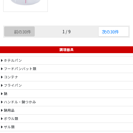
1 / 9
前の30件
次の30件
調理器具
ホテルパン
フードパンバット類
コンテナ
フライパン
鍋
ハンドル・鍋つかみ
鍋用品
ボウル類
ザル類