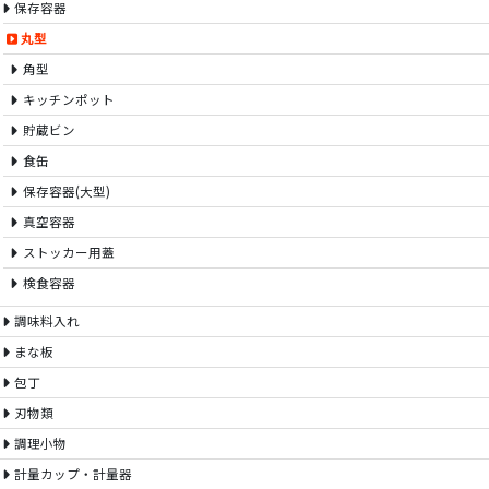
保存容器
丸型
角型
キッチンポット
貯蔵ビン
食缶
保存容器(大型)
真空容器
ストッカー用蓋
検食容器
調味料入れ
まな板
包丁
刃物類
調理小物
計量カップ・計量器