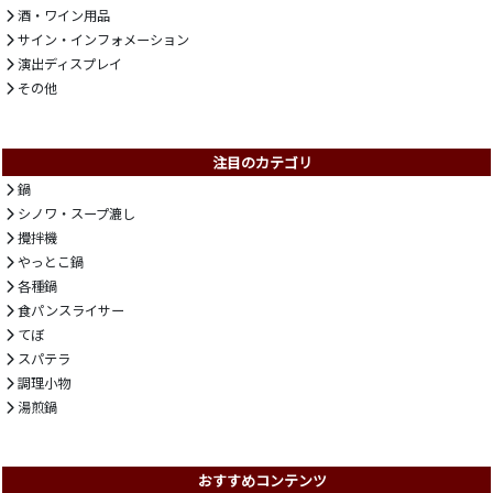
酒・ワイン用品
サイン・インフォメーション
演出ディスプレイ
その他
注目のカテゴリ
鍋
シノワ・スープ漉し
攪拌機
やっとこ鍋
各種鍋
食パンスライサー
てぼ
スパテラ
調理小物
湯煎鍋
おすすめコンテンツ