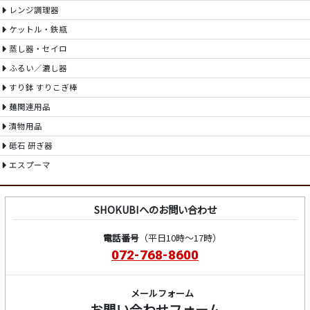
レンジ調理器
ケットル・鉄瓶
蒸し器・セイロ
ふるい／漉し器
すり鉢 すりこぎ棒
麺関連用品
漬物用品
砥石 研ぎ器
エスプーマ
SHOKUBIへのお問い合わせ
電話番号
（平日10時～17時）
072-768-8600
メールフォーム
お問い合わせフォーム