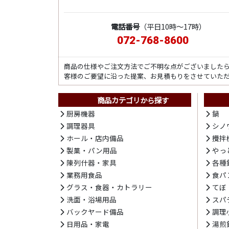
電話番号
（平日10時～17時）
072-768-8600
商品の仕様やご注文方法でご不明な点がございました
客様のご要望に沿った提案、お見積もりをさせていた
商品カテゴリから探す
厨房機器
鍋
調理器具
シノ
ホール・店内備品
攪拌
製菓・パン用品
やっ
陳列什器・家具
各種
業務用食品
食パ
グラス・食器・カトラリー
てぼ
洗面・浴場用品
スパ
バックヤード備品
調理
日用品・家電
湯煎