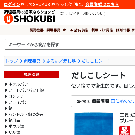
ログイン
をしてSHOKUBIをもっと便利に。
会員登録はこちら
ご利用ガイド
お問い合わせ
厨房機器
調理器具
ホール・店内備品
製菓・パン用品
陳列什器・家
トップ
調理器具
ふるい／漉し器
だしこしシート
だしこしシート
調理器具
ホテルパン
使い捨てで衛生的です。目も
フードパンバット類
コンテナ
新着順
価格の安
並べ替え
フライパン
鍋
ハンドル・鍋つかみ
三景 
ブルー 
鍋用品
ボウル類
ザル類