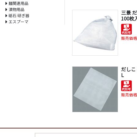
麺関連用品
漬物用品
三景 
砥石 研ぎ器
100枚
エスプーマ
販売価格
だしこ
L
販売価格