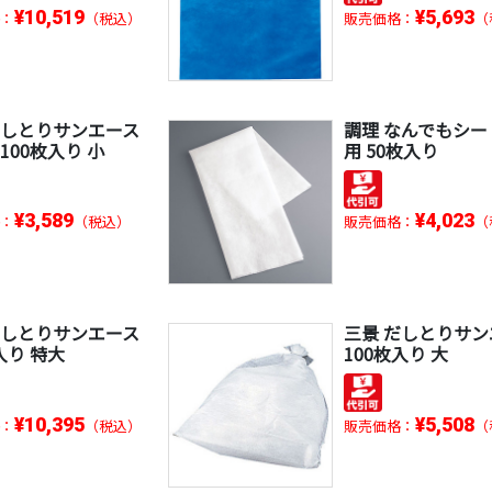
¥10,519
¥5,693
：
（税込）
販売価格：
（
だしとりサンエース
調理 なんでもシー
100枚入り 小
用 50枚入り
¥3,589
¥4,023
：
（税込）
販売価格：
（
だしとりサンエース
三景 だしとりサン
入り 特大
100枚入り 大
¥10,395
¥5,508
：
（税込）
販売価格：
（