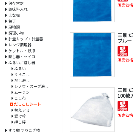
保存容器
販売価格
調味料入れ
まな板
包丁
刃物類
調理小物
三景 
計量カップ・計量器
ブルー 
レンジ調理器
ケットル・鉄瓶
蒸し器・セイロ
販売価格
ふるい／漉し器
ふるい
うらごし
だし漉し
シノワ・スープ漉し
三景 
ムーラン
100枚
こし布
だしこしシート
替えアミ
販売価格
受け枠
押し棒
すり鉢 すりこぎ棒