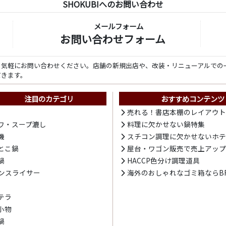
SHOKUBIへのお問い合わせ
メールフォーム
お問い合わせフォーム
ら気軽にお問い合わせください。店舗の新規出店や、改装・リニューアルでの
だきます。
注目のカテゴリ
おすすめコンテンツ
売れる！書店本棚のレイアウ
ワ・スープ漉し
料理に欠かせない鍋特集
機
スチコン調理に欠かせないホ
とこ鍋
屋台・ワゴン販売で売上アッ
鍋
HACCP色分け調理道具
ンスライサー
海外のおしゃれなゴミ箱ならBR
テラ
小物
鍋