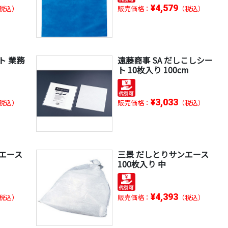
¥4,579
税込）
販売価格：
（税込）
ト 業務
遠藤商事 SA だしこしシー
ト 10枚入り 100cm
¥3,033
税込）
販売価格：
（税込）
エース
三景 だしとりサンエース
100枚入り 中
¥4,393
税込）
販売価格：
（税込）