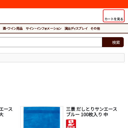
カートを見る
酒・ワイン用品
サイン・インフォメーション
演出ディスプレイ
その他
検索
エース
三景 だしとりサンエース
 大
ブルー 100枚入り 中