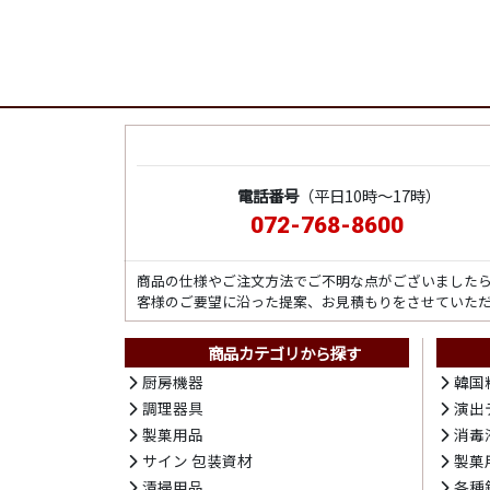
電話番号
（平日10時～17時）
072-768-8600
商品の仕様やご注文方法でご不明な点がございました
客様のご要望に沿った提案、お見積もりをさせていた
商品カテゴリから探す
厨房機器
韓国
調理器具
演出
製菓用品
消毒
サイン 包装資材
製菓
清掃用品
各種