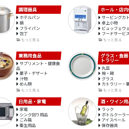
調理器具
ホール・店内
ホテルパン
サービングカ
鍋
卓上小物
フライパン
ビュッフェウ
包丁
フードサービ
もっと見る
もっと見る
業務用食品
グラス・食器
トラリー
サプリメント・健康食
丸皿
品
菓子・デザート
椀・碗
汁物
グラス
めん類
カトラリー・
もっと見る
もっと見る
日用品・家電
酒・ワイン用
家電
ラック
シンク回り用品
ボトルクーラ
ごみ箱
アイスペール
衛生用品
保存器具