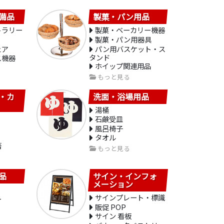
備品
製菓・パン用品
トラリー
製菓・ベーカリー機器
製菓・パン用器具
ェア
パン用バスケット・ス
タンド
ス機器
ホイップ関連用品
もっと見る
・カ
洗面・浴場用品
湯桶
石鹸受皿
風呂椅子
タオル
箸
もっと見る
品
サイン・インフォ
メーション
サインプレート・標識
ー
販促 POP
サイン 看板