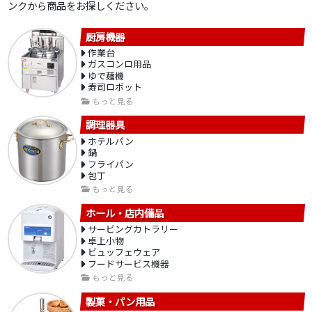
ンクから商品をお探しください。
厨房機器
作業台
ガスコンロ用品
ゆで麺機
寿司ロボット
もっと見る
調理器具
ホテルパン
鍋
フライパン
包丁
もっと見る
ホール・店内備品
サービングカトラリー
卓上小物
ビュッフェウェア
フードサービス機器
もっと見る
製菓・パン用品