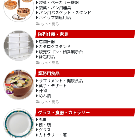
製菓・ベーカリー機器
製菓・パン用器具
パン用バスケット・スタンド
ホイップ関連用品
もっと見る
陳列什器・家具
店舗什器
カタログスタンド
販売ワゴン・傾斜展示台
縁起用品
もっと見る
業務用食品
サプリメント・健康食品
菓子・デザート
汁物
めん類
もっと見る
グラス・食器・カトラリー
丸皿
椀・碗
グラス
カトラリー・箸