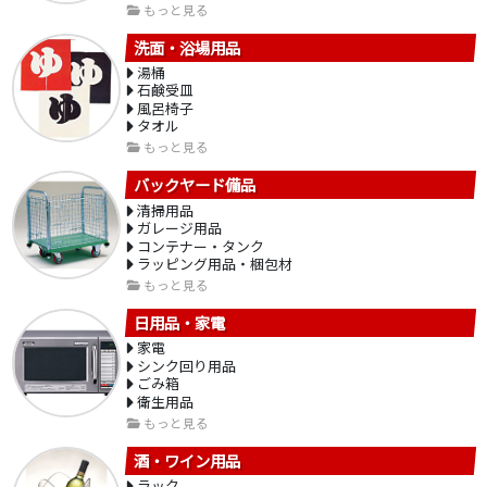
もっと見る
洗面・浴場用品
湯桶
石鹸受皿
風呂椅子
タオル
もっと見る
バックヤード備品
清掃用品
ガレージ用品
コンテナー・タンク
ラッピング用品・梱包材
もっと見る
日用品・家電
家電
シンク回り用品
ごみ箱
衛生用品
もっと見る
酒・ワイン用品
ラック