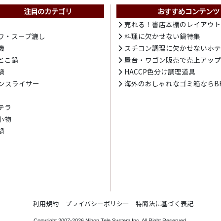
注目のカテゴリ
おすすめコンテンツ
売れる！書店本棚のレイアウ
ワ・スープ漉し
料理に欠かせない鍋特集
機
スチコン調理に欠かせないホ
とこ鍋
屋台・ワゴン販売で売上アッ
鍋
HACCP色分け調理道具
ンスライサー
海外のおしゃれなゴミ箱ならBR
テラ
小物
鍋
利用規約
プライバシーポリシー
特商法に基づく表記
Copyright 2007-2026
Nihon Tele System Inc.
All Right Reserved.