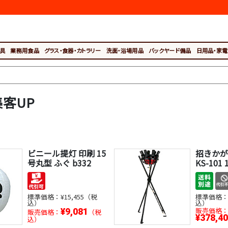
具
業務用食品
グラス・食器・カトラリー
洗面・浴場用品
バックヤード備品
日用品・家電
客UP
ビニール提灯 印刷 15
招きかが
号丸型 ふぐ b332
KS-101 
標準価格：
¥15,455（税
標準価格
込）
込）
販売価格
¥9,081
販売価格：
（税
¥378,4
込）