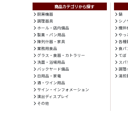
商品カテゴリから探す
厨房機器
鍋
調理器具
シノ
ホール・店内備品
攪拌
製菓・パン用品
やっ
陳列什器・家具
各種
業務用食品
食パ
グラス・食器・カトラリー
てぼ
洗面・浴場用品
スパ
バックヤード備品
調理
日用品・家電
湯煎
酒・ワイン用品
サイン・インフォメーション
演出ディスプレイ
その他