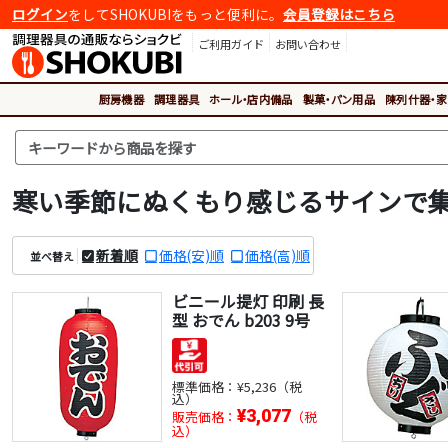
ログイン
をしてSHOKUBIをもっと便利に。
会員登録はこちら
ご利用ガイド
お問い合わせ
厨房機器
調理器具
ホール・店内備品
製菓・パン用品
陳列什器・家
寒い季節にぬくもり感じるサインで集
新着順
価格(安)順
価格(高)順
並べ替え
ビニール提灯 印刷 長
型 おでん b203 9号
標準価格：
¥5,236（税
込）
¥3,077
販売価格：
（税
込）