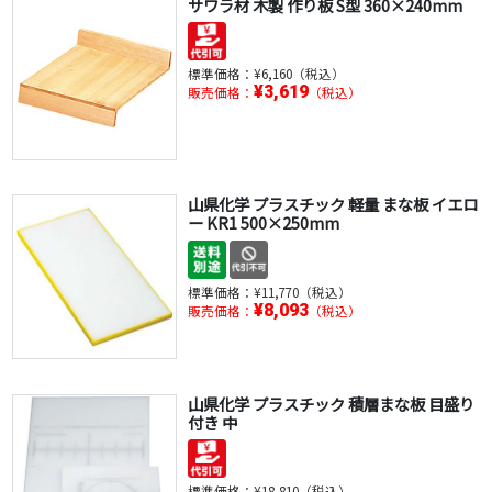
サワラ材 木製 作り板 S型 360×240mm
標準価格：
¥6,160（税込）
¥3,619
販売価格：
（税込）
山県化学 プラスチック 軽量 まな板 イエロ
ー KR1 500×250mm
標準価格：
¥11,770（税込）
¥8,093
販売価格：
（税込）
山県化学 プラスチック 積層まな板 目盛り
付き 中
標準価格：
¥18,810（税込）