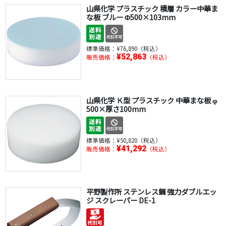
山県化学 プラスチック 積層 カラー中華ま
な板 ブルー Φ500×103mm
標準価格：
¥76,890（税込）
¥52,863
販売価格：
（税込）
山県化学 Ｋ型 プラスチック 中華まな板 φ
500×厚さ100mm
標準価格：
¥50,820（税込）
¥41,292
販売価格：
（税込）
平野製作所 ステンレス鋼 強力ダブルエッ
ジ スクレーパー DE-1