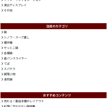
演出ディスプレイ
その他
注目のカテゴリ
鍋
シノワ・スープ漉し
攪拌機
やっとこ鍋
各種鍋
食パンスライサー
てぼ
スパテラ
調理小物
湯煎鍋
おすすめコンテンツ
売れる！書店本棚のレイアウト
料理に欠かせない鍋特集