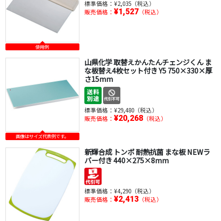
標準価格：
¥2,035（税込）
¥1,527
販売価格：
（税込）
使用例
山県化学 取替えかんたんチェンジくん ま
な板替え4枚セット付き Y5 750×330×厚
さ15mm
標準価格：
¥29,480（税込）
¥20,268
販売価格：
（税込）
画像はサイズ代表例です。
新輝合成 トンボ 耐熱抗菌 まな板 NEWラ
バー付き 440×275×8mm
標準価格：
¥4,290（税込）
¥2,413
販売価格：
（税込）