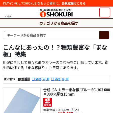
ログイン
をしてSHOKUBIをもっと便利に。
会員登録はこちら
MENU
カテゴリから商品を探す
こんなにあったの！？種類豊富な「まな
板」特集
用途に合わせて様々な形やカラーのまな板をご用意しています。衛
生的に保てる「まな板削り」も豊富にあります。
新着順
価格(安)順
価格(高)順
並べ替え
合成ゴム カラーまな板 ブルー SC-103 600
×300×厚さ15mm
標準価格：
¥19,459（税込）