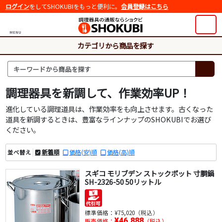
ログイン
をしてSHOKUBIをもっと便利に。
会員登録はこちら
MENU
カテゴリから商品を探す
調理器具を新調して、作業効率UP！
進化している調理道具は、作業効率をも向上させます。古くなった
道具を新調するときは、豊富なラインナップのSHOKUBIでお選び
ください。
新着順
価格(安)順
価格(高)順
並べ替え
スギコ モリブデン ストックポット 寸胴鍋
SH-2326-50 50リットル
標準価格：
¥75,020（税込）
¥46,888
販売価格：
（税込）