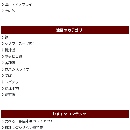
演出ディスプレイ
その他
注目のカテゴリ
鍋
シノワ・スープ漉し
攪拌機
やっとこ鍋
各種鍋
食パンスライサー
てぼ
スパテラ
調理小物
湯煎鍋
おすすめコンテンツ
売れる！書店本棚のレイアウト
料理に欠かせない鍋特集