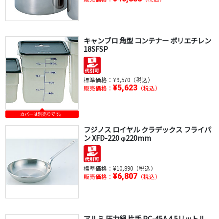
キャンブロ 角型 コンテナー ポリエチレン
18SFSP
標準価格：
¥9,570（税込）
¥5,623
販売価格：
（税込）
カバーは別売りです。
フジノス ロイヤル クラデックス フライパ
ン XFD-220 φ220mm
標準価格：
¥10,890（税込）
¥6,807
販売価格：
（税込）
アルミ 圧力鍋 片手 PC-45A 4.5リットル