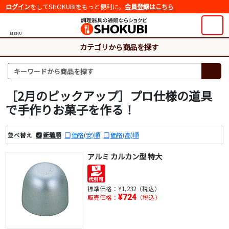
ログイン
をしてSHOKUBIをもっと便利に。
会員登録はこちら
MENU
カテゴリから商品を探す
［2月のピックアップ］プロ仕様の道具
で手作りお菓子を作る！
新着順
価格(安)順
価格(高)順
並べ替え
アルミ カルカン型 特大
標準価格：
¥1,232（税込）
¥724
販売価格：
（税込）