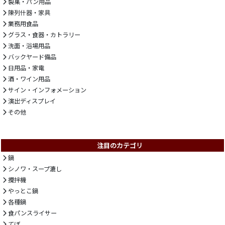
製菓・パン用品
陳列什器・家具
業務用食品
グラス・食器・カトラリー
洗面・浴場用品
バックヤード備品
日用品・家電
酒・ワイン用品
サイン・インフォメーション
演出ディスプレイ
その他
注目のカテゴリ
鍋
シノワ・スープ漉し
攪拌機
やっとこ鍋
各種鍋
食パンスライサー
てぼ