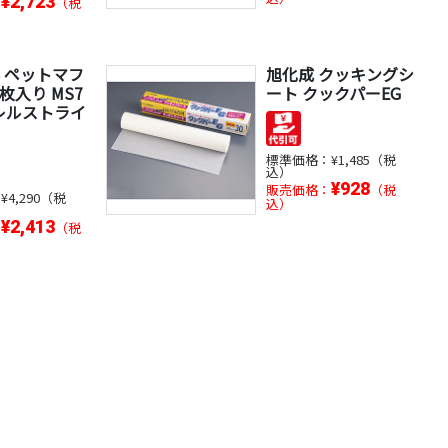
¥2,723
：
（税
 ペットマフ
旭化成 クッキングシ
0枚入り MS7
ート クックパーEG
ーレルストライ
標準価格：
¥1,485（税
込）
¥928
販売価格：
（税
：
¥4,290（税
込）
¥2,413
：
（税