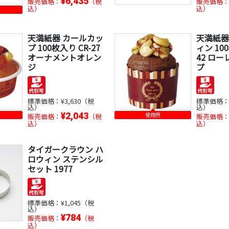
¥6,435
販売価格：
（税
販売価格
込）
込）
天満紙器 カールカッ
天満紙器
プ 100枚入り CR-27
ィン 10
オーナメントオレン
42 ロ
ジ
プ
標準価格：
¥3,630（税
標準価格
込）
込）
¥2,043
使用例
販売価格：
（税
販売価格
込）
込）
タイガークラウン ハ
ロウィン ステンシル
セット 1977
標準価格：
¥1,045（税
込）
¥784
販売価格：
（税
込）