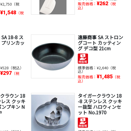
¥262
販売価格：
（税
：
¥2,750（税
込）
¥1,548
：
（税
A 18-8 ス
遠藤商事 SA ストロン
 プリンカッ
グコート カッティン
グ デコ型 21cm
：
¥528（税込）
標準価格：
¥2,640（税
込）
¥297
：
（税
¥1,485
販売価格：
（税
込）
クラウン 18
タイガークラウン 18
ンレス クッキ
-8 ステンレス クッキ
パンプキン N
ー抜型 ハロウィンセ
中
ット No.1970