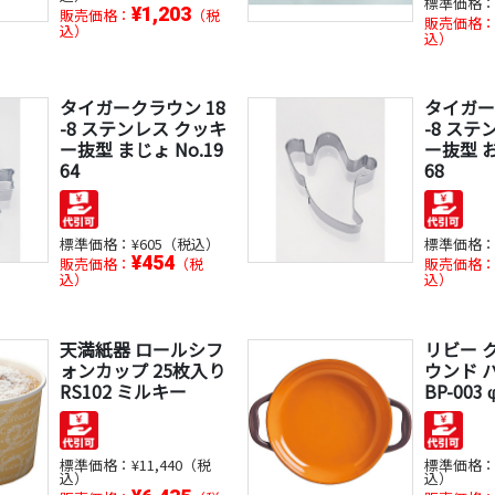
標準価格
¥1,203
販売価格：
（税
販売価格
込）
込）
タイガークラウン 18
タイガー
-8 ステンレス クッキ
-8 ステ
ー抜型 まじょ No.19
ー抜型 お
64
68
標準価格：
¥605（税込）
標準価格
¥454
販売価格：
（税
販売価格
込）
込）
天満紙器 ロールシフ
リビー 
ォンカップ 25枚入り
ウンド 
RS102 ミルキー
BP-003
標準価格：
¥11,440（税
標準価格
込）
込）