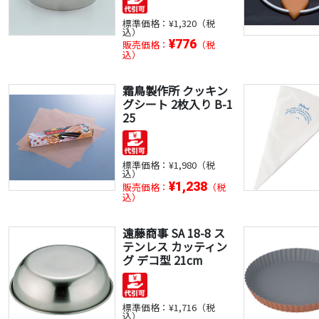
標準価格：
¥1,320（税
込）
¥776
販売価格：
（税
込）
霜鳥製作所 クッキン
グシート 2枚入り B-1
25
標準価格：
¥1,980（税
込）
¥1,238
販売価格：
（税
込）
遠藤商事 SA 18-8 ス
テンレス カッティン
グ デコ型 21cm
標準価格：
¥1,716（税
込）