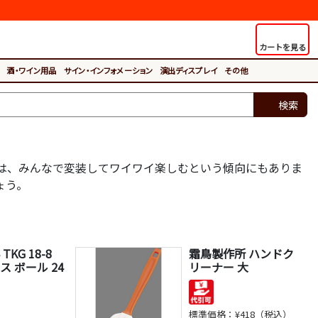
カートを見る
酒・ワイン用品
サイン・インフォメーション
演出ディスプレイ
その他
検索
は、みんなで変装してワイワイ楽しむという傾向にもありま
ょう。
KG 18-8
霜鳥製作所 ハンドク
ス ボール 24
リーナー 大
標準価格：
¥418（税込）