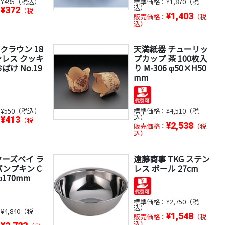
：
¥495（税込）
標準価格：
¥1,870（税
込）
¥372
：
（税
¥1,403
販売価格：
（税
込）
クラウン 18
天満紙器 チューリッ
ンレス クッキ
プカップ 茶 100枚入
ばけ No.19
り M-306 φ50×H50
mm
：
¥550（税込）
標準価格：
¥4,510（税
込）
¥413
：
（税
¥2,538
販売価格：
（税
込）
クーズベイ ラ
遠藤商事 TKG ステン
パンプキン C
レス ボール 27cm
 φ170mm
標準価格：
¥2,750（税
込）
：
¥4,840（税
¥1,548
販売価格：
（税
込）