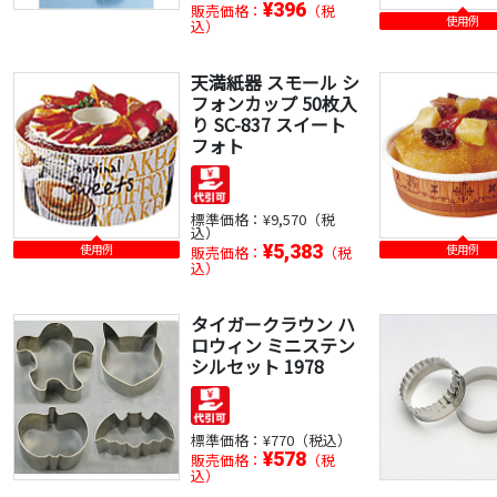
¥396
販売価格：
（税
使用例
込）
天満紙器 スモール シ
フォンカップ 50枚入
り SC-837 スイート
フォト
標準価格：
¥9,570（税
込）
使用例
¥5,383
使用例
販売価格：
（税
込）
タイガークラウン ハ
ロウィン ミニステン
シルセット 1978
標準価格：
¥770（税込）
¥578
販売価格：
（税
込）