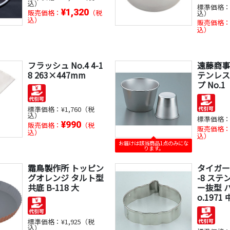
込）
標準価格
¥1,320
販売価格：
（税
込）
込）
販売価格
込）
フラッシュ No.4 4-1
遠藤商事 S
8 263×447mm
テンレス
プ No.1
標準価格：
¥1,760（税
込）
標準価格
¥990
販売価格：
（税
販売価格
込）
込）
お届けは該当商品1点のみにな
ります。
霜鳥製作所 トッピン
タイガー
グオレンジ タルト型
-8 ステ
共底 B-118 大
ー抜型 
o.1971 
標準価格：
¥1,925（税
込）