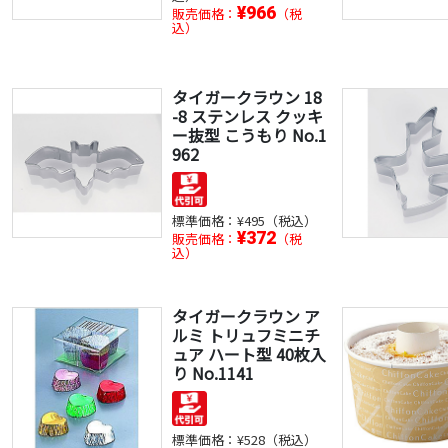
¥966
販売価格：
（税
込）
タイガークラウン 18
-8 ステンレス クッキ
ー抜型 こうもり No.1
962
標準価格：
¥495（税込）
¥372
販売価格：
（税
込）
タイガークラウン ア
ルミ トリュフミニチ
ュア ハート型 40枚入
り No.1141
標準価格：
¥528（税込）