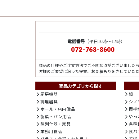
電話番号
（平日10時～17時）
072-768-8600
商品の仕様やご注文方法でご不明な点がございました
客様のご要望に沿った提案、お見積もりをさせていた
商品カテゴリから探す
厨房機器
鍋
調理器具
シノ
ホール・店内備品
攪拌
製菓・パン用品
やっ
陳列什器・家具
各種
業務用食品
食パ
グラス・食器・カトラリー
てぼ