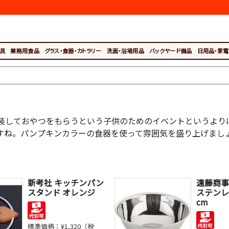
具
業務用食品
グラス・食器・カトラリー
洗面・浴場用品
バックヤード備品
日用品・家電
装しておやつをもらうという子供のためのイベントというより
すね。パンプキンカラーの食器を使って雰囲気を盛り上げまし
新考社 キッチンパン
遠藤商事 T
スタンド オレンジ
ステンレ
cm
標準価格：
¥1,320（税