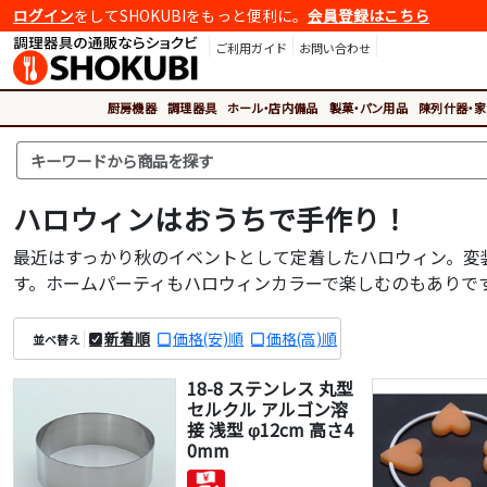
ログイン
をしてSHOKUBIをもっと便利に。
会員登録はこちら
ご利用ガイド
お問い合わせ
厨房機器
調理器具
ホール・店内備品
製菓・パン用品
陳列什器・家
ハロウィンはおうちで手作り！
最近はすっかり秋のイベントとして定着したハロウィン。変
す。ホームパーティもハロウィンカラーで楽しむのもありで
新着順
価格(安)順
価格(高)順
並べ替え
18-8 ステンレス 丸型
セルクル アルゴン溶
接 浅型 φ12cm 高さ4
0mm