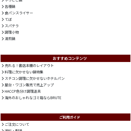
やっとこ鍋
各種鍋
食パンスライサー
てぼ
スパテラ
調理小物
湯煎鍋
おすすめコンテンツ
売れる！書店本棚のレイアウト
料理に欠かせない鍋特集
スチコン調理に欠かせないホテルパン
屋台・ワゴン販売で売上アップ
HACCP色分け調理道具
海外のおしゃれなゴミ箱ならBRUTE
ご利用ガイド
ご注文について
送料・配送