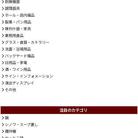
厨房機器
調理器具
ホール・店内備品
製菓・パン用品
陳列什器・家具
業務用食品
グラス・食器・カトラリー
洗面・浴場用品
バックヤード備品
日用品・家電
酒・ワイン用品
サイン・インフォメーション
演出ディスプレイ
その他
注目のカテゴリ
鍋
シノワ・スープ漉し
攪拌機