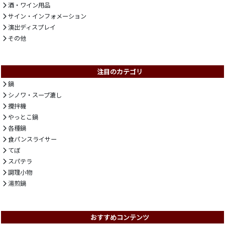
酒・ワイン用品
サイン・インフォメーション
演出ディスプレイ
その他
注目のカテゴリ
鍋
シノワ・スープ漉し
攪拌機
やっとこ鍋
各種鍋
食パンスライサー
てぼ
スパテラ
調理小物
湯煎鍋
おすすめコンテンツ