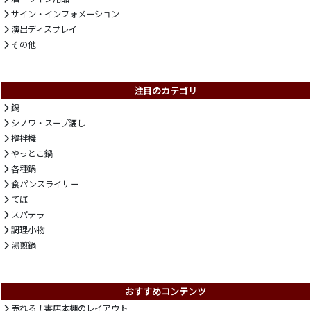
サイン・インフォメーション
演出ディスプレイ
その他
注目のカテゴリ
鍋
シノワ・スープ漉し
攪拌機
やっとこ鍋
各種鍋
食パンスライサー
てぼ
スパテラ
調理小物
湯煎鍋
おすすめコンテンツ
売れる！書店本棚のレイアウト