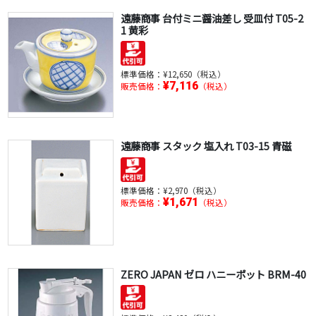
遠藤商事 台付ミニ醤油差し 受皿付 T05-2
1 黄彩
標準価格：
¥12,650（税込）
¥7,116
販売価格：
（税込）
遠藤商事 スタック 塩入れ T03-15 青磁
標準価格：
¥2,970（税込）
¥1,671
販売価格：
（税込）
ZERO JAPAN ゼロ ハニーポット BRM-40