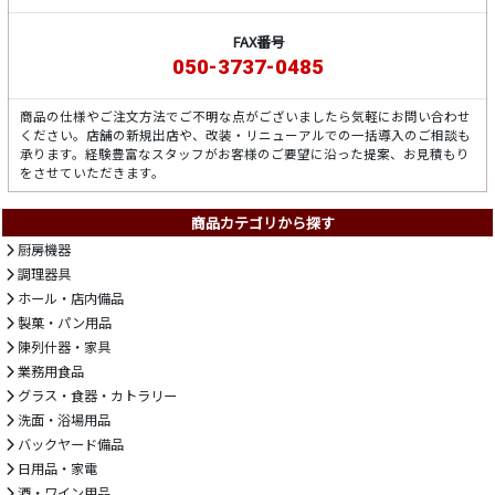
FAX番号
050-3737-0485
商品の仕様やご注文方法でご不明な点がございましたら気軽にお問い合わせ
ください。店舗の新規出店や、改装・リニューアルでの一括導入のご相談も
承ります。経験豊富なスタッフがお客様のご要望に沿った提案、お見積もり
をさせていただきます。
商品カテゴリから探す
厨房機器
調理器具
ホール・店内備品
製菓・パン用品
陳列什器・家具
業務用食品
グラス・食器・カトラリー
洗面・浴場用品
バックヤード備品
日用品・家電
酒・ワイン用品