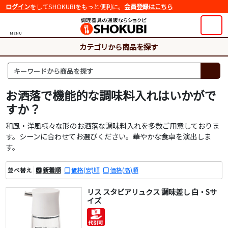
ログイン
をしてSHOKUBIをもっと便利に。
会員登録はこちら
MENU
カテゴリから商品を探す
お洒落で機能的な調味料入れはいかがで
すか？
和風・洋風様々な形のお洒落な調味料入れを多数ご用意しておりま
す。シーンに合わせてお選びください。華やかな食卓を演出しま
す。
新着順
価格(安)順
価格(高)順
並べ替え
リス スタビアリュクス 調味差し 白・Sサ
イズ