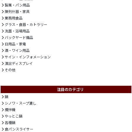
製菓・パン用品
陳列什器・家具
業務用食品
グラス・食器・カトラリー
洗面・浴場用品
バックヤード備品
日用品・家電
酒・ワイン用品
サイン・インフォメーション
演出ディスプレイ
その他
注目のカテゴリ
鍋
シノワ・スープ漉し
攪拌機
やっとこ鍋
各種鍋
食パンスライサー