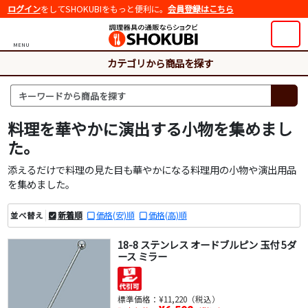
ログイン
をしてSHOKUBIをもっと便利に。
会員登録はこちら
MENU
カテゴリから商品を探す
料理を華やかに演出する小物を集めまし
た。
添えるだけで料理の見た目も華やかになる料理用の小物や演出用品
を集めました。
新着順
価格(安)順
価格(高)順
並べ替え
18-8 ステンレス オードブルピン 玉付 5ダ
ース ミラー
標準価格：
¥11,220（税込）