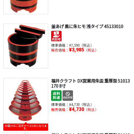
釜あげ 黒に朱ヒモ 浅タイプ 45133010
標準価格：
¥7,590（税込）
¥3,985
販売価格：
（税込）
福井クラフト DX営業用朱盃 重厚型 51013
170 8寸
標準価格：
¥4,730（税込）
¥4,730
販売価格：
（税込）
お届けはご注文サイズ1点になりま
す。