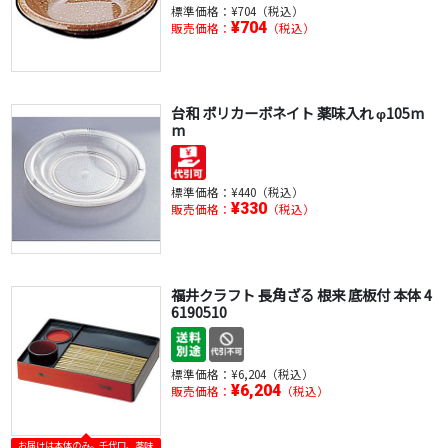
標準価格：
¥704（税込）
¥704
販売価格：
（税込）
台和 ポリカーボネイト 薬味入れ φ105m
m
標準価格：
¥440（税込）
¥330
販売価格：
（税込）
福井クラフト 長角ざる 根来 底板付 本体 4
6190510
標準価格：
¥6,204（税込）
¥6,204
販売価格：
（税込）
お届けは本体のみ。千代口、薬味