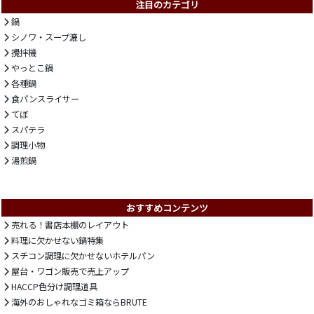
注目のカテゴリ
鍋
シノワ・スープ漉し
攪拌機
やっとこ鍋
各種鍋
食パンスライサー
てぼ
スパテラ
調理小物
湯煎鍋
おすすめコンテンツ
売れる！書店本棚のレイアウト
料理に欠かせない鍋特集
スチコン調理に欠かせないホテルパン
屋台・ワゴン販売で売上アップ
HACCP色分け調理道具
海外のおしゃれなゴミ箱ならBRUTE