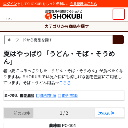
ログイン
をしてSHOKUBIをもっと便利に。
会員登録はこちら
MENU
カテゴリから商品を探す
夏はやっぱり「うどん・そば・そうめ
ん」
暑い夏にはあっさりした「うどん・そば・そうめん」が食べたくな
りますね。SHOKUBIでは見た目にも涼しげな器を豊富にご用意し
ています。そば・うどん用品→
こちら
新着順
価格(安)順
価格(高)順
並べ替え
1 / 2
前の30件
次の30件
薬味皿 PC-104