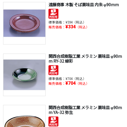
遠藤商事 木製 そば薬味皿 内朱 φ90mm
標準価格：
¥594（税込）
¥334
販売価格：
（税込）
関西合成樹脂工業 メラミン 薬味皿 φ90m
m RY-32 緑彩
標準価格：
¥704（税込）
¥704
販売価格：
（税込）
関西合成樹脂工業 メラミン 薬味皿 φ90m
m YA-32 弥生