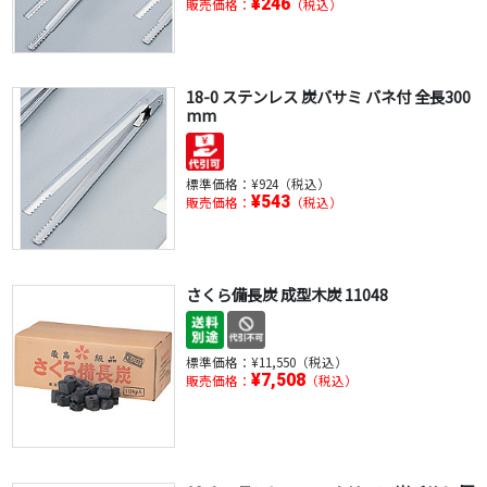
¥246
販売価格：
（税込）
18-0 ステンレス 炭バサミ バネ付 全長300
mm
標準価格：
¥924（税込）
¥543
販売価格：
（税込）
さくら備長炭 成型木炭 11048
標準価格：
¥11,550（税込）
¥7,508
販売価格：
（税込）