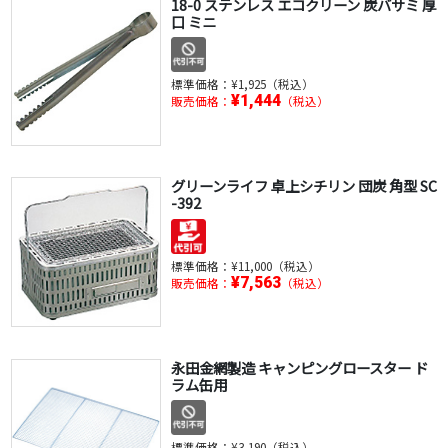
18-0 ステンレス エコクリーン 炭バサミ 厚
口 ミニ
標準価格：
¥1,925（税込）
¥1,444
販売価格：
（税込）
グリーンライフ 卓上シチリン 団炭 角型 SC
-392
標準価格：
¥11,000（税込）
¥7,563
販売価格：
（税込）
永田金網製造 キャンピングロースター ド
ラム缶用
標準価格：
¥3,190（税込）