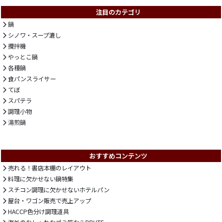
注目のカテゴリ
鍋
シノワ・スープ漉し
攪拌機
やっとこ鍋
各種鍋
食パンスライサー
てぼ
スパテラ
調理小物
湯煎鍋
おすすめコンテンツ
売れる！書店本棚のレイアウト
料理に欠かせない鍋特集
スチコン調理に欠かせないホテルパン
屋台・ワゴン販売で売上アップ
HACCP色分け調理道具