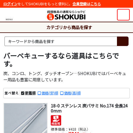
ログイン
をしてSHOKUBIをもっと便利に。
会員登録はこちら
MENU
カテゴリから商品を探す
バーベキューするなら道具はこちらで
す。
炭、コンロ、トング、ダッチオーブン…SHOKUBIではバーベキュ
ー用品も豊富に用意しています。
新着順
価格(安)順
価格(高)順
並べ替え
18-0 ステンレス 炭バサミ No.174 全長24
0mm
標準価格：
¥418（税込）