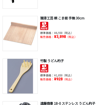
雅漆工芸 桐 こま板 手無 30cm
標準価格：
¥6,930（税込）
¥3,898
販売価格：
（税込）
竹製 うどん杓子
標準価格：
¥1,650（税込）
¥928
販売価格：
（税込）
遠藤商事 18-0 ステンレス うどん杓子