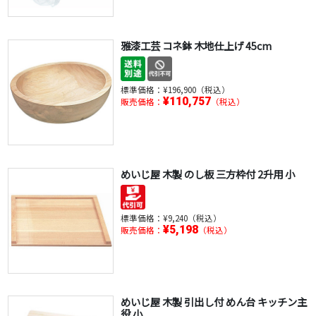
雅漆工芸 コネ鉢 木地仕上げ 45cm
標準価格：
¥196,900（税込）
¥110,757
販売価格：
（税込）
めいじ屋 木製 のし板 三方枠付 2升用 小
標準価格：
¥9,240（税込）
¥5,198
販売価格：
（税込）
めいじ屋 木製 引出し付 めん台 キッチン主
役 小