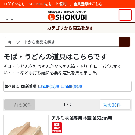
ログイン
をしてSHOKUBIをもっと便利に。
会員登録はこちら
MENU
カテゴリから商品を探す
そば・うどんの道具はこちらです
そば・うどんを打つめん台からめん箱・ふりザル、うどんすく
い・・・など手打ち麺に必要な道具を集めました。
新着順
価格(安)順
価格(高)順
並べ替え
1 / 2
前の30件
次の30件
アルミ 羽釜専用 木蓋 釜52cm用