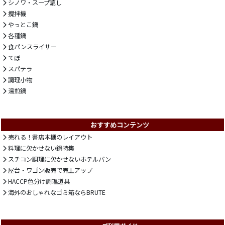
シノワ・スープ漉し
攪拌機
やっとこ鍋
各種鍋
食パンスライサー
てぼ
スパテラ
調理小物
湯煎鍋
おすすめコンテンツ
売れる！書店本棚のレイアウト
料理に欠かせない鍋特集
スチコン調理に欠かせないホテルパン
屋台・ワゴン販売で売上アップ
HACCP色分け調理道具
海外のおしゃれなゴミ箱ならBRUTE