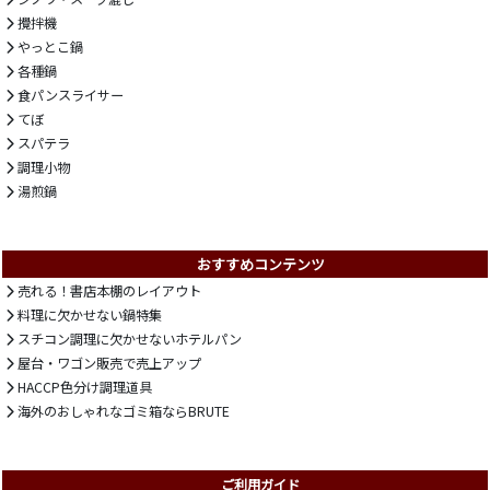
攪拌機
やっとこ鍋
各種鍋
食パンスライサー
てぼ
スパテラ
調理小物
湯煎鍋
おすすめコンテンツ
売れる！書店本棚のレイアウト
料理に欠かせない鍋特集
スチコン調理に欠かせないホテルパン
屋台・ワゴン販売で売上アップ
HACCP色分け調理道具
海外のおしゃれなゴミ箱ならBRUTE
ご利用ガイド