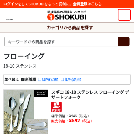
ログイン
をしてSHOKUBIをもっと便利に。
会員登録はこちら
MENU
カテゴリから商品を探す
フローイング
18-10 ステンレス
新着順
価格(安)順
価格(高)順
並べ替え
スギコ 18-10 ステンレス フローイング デ
ザートフォーク
標準価格：
¥946（税込）
¥592
販売価格：
（税込）