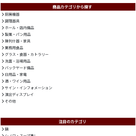
商品カテゴリから探す
厨房機器
調理器具
ホール・店内備品
製菓・パン用品
陳列什器・家具
業務用食品
グラス・食器・カトラリー
洗面・浴場用品
バックヤード備品
日用品・家電
酒・ワイン用品
サイン・インフォメーション
演出ディスプレイ
その他
注目のカテゴリ
鍋
シノワ・スープ漉し