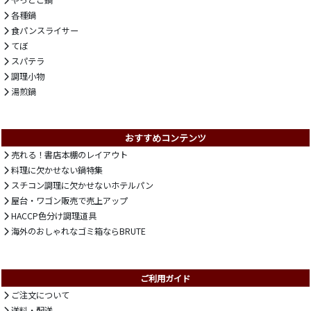
やっとこ鍋
各種鍋
食パンスライサー
てぼ
スパテラ
調理小物
湯煎鍋
おすすめコンテンツ
売れる！書店本棚のレイアウト
料理に欠かせない鍋特集
スチコン調理に欠かせないホテルパン
屋台・ワゴン販売で売上アップ
HACCP色分け調理道具
海外のおしゃれなゴミ箱ならBRUTE
ご利用ガイド
ご注文について
送料・配送