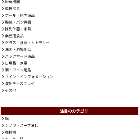
厨房機器
調理器具
ホール・店内備品
製菓・パン用品
陳列什器・家具
業務用食品
グラス・食器・カトラリー
洗面・浴場用品
バックヤード備品
日用品・家電
酒・ワイン用品
サイン・インフォメーション
演出ディスプレイ
その他
注目のカテゴリ
鍋
シノワ・スープ漉し
攪拌機