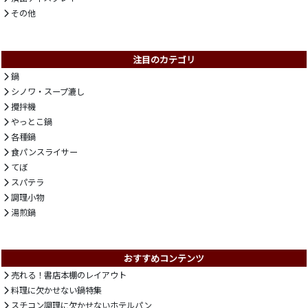
その他
注目のカテゴリ
鍋
シノワ・スープ漉し
攪拌機
やっとこ鍋
各種鍋
食パンスライサー
てぼ
スパテラ
調理小物
湯煎鍋
おすすめコンテンツ
売れる！書店本棚のレイアウト
料理に欠かせない鍋特集
スチコン調理に欠かせないホテルパン