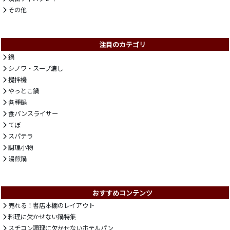
その他
注目のカテゴリ
鍋
シノワ・スープ漉し
攪拌機
やっとこ鍋
各種鍋
食パンスライサー
てぼ
スパテラ
調理小物
湯煎鍋
おすすめコンテンツ
売れる！書店本棚のレイアウト
料理に欠かせない鍋特集
スチコン調理に欠かせないホテルパン