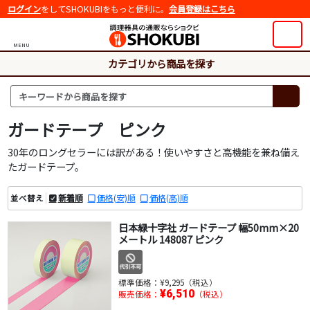
ログイン
をしてSHOKUBIをもっと便利に。
会員登録はこちら
MENU
カテゴリから商品を探す
ガードテープ ピンク
30年のロングセラーには訳がある！使いやすさと高機能を兼ね備え
たガードテープ。
新着順
価格(安)順
価格(高)順
並べ替え
日本緑十字社 ガードテープ 幅50mm×20
メートル 148087 ピンク
標準価格：
¥9,295（税込）
¥6,510
販売価格：
（税込）