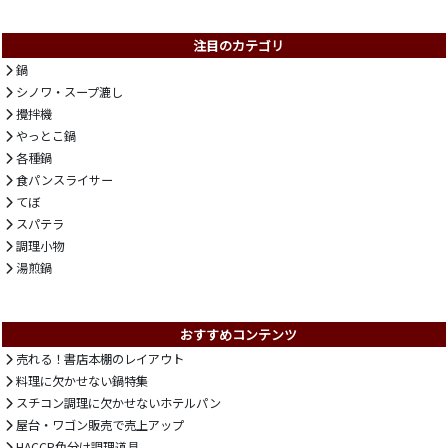
注目のカテゴリ
鍋
シノワ・スープ漉し
攪拌機
やっとこ鍋
各種鍋
食パンスライサー
てぼ
スパテラ
調理小物
湯煎鍋
おすすめコンテンツ
売れる！書店本棚のレイアウト
料理に欠かせない鍋特集
スチコン調理に欠かせないホテルパン
屋台・ワゴン販売で売上アップ
HACCP色分け調理道具