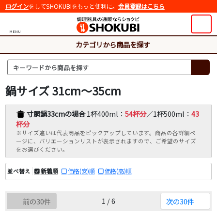
ログイン
をしてSHOKUBIをもっと便利に。
会員登録はこちら
MENU
カテゴリから商品を探す
鍋サイズ 31cm～35cm
寸胴鍋33cmの場合
1杯400ml：
54杯分
／1杯500ml：
43
杯分
※サイズ違いは代表商品をピックアップしています。商品の各詳細ペ
ージに、バリエーションリストが表示されますので、ご希望のサイズ
をお選びください。
新着順
価格(安)順
価格(高)順
並べ替え
1 / 6
前の30件
次の30件