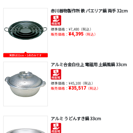
赤川器物製作所 鉄 パエリア鍋 両手 32cm
標準価格：
¥7,480（税込）
¥4,395
販売価格：
（税込）
実際は32cm・1点のみです
アルミ合金白仕上 電磁用 土鍋風鍋 33cm
標準価格：
¥45,100（税込）
¥35,517
販売価格：
（税込）
アルミ うどんすき鍋 33cm