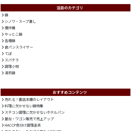
注目のカテゴリ
鍋
シノワ・スープ漉し
攪拌機
やっとこ鍋
各種鍋
食パンスライサー
てぼ
スパテラ
調理小物
湯煎鍋
おすすめコンテンツ
売れる！書店本棚のレイアウト
料理に欠かせない鍋特集
スチコン調理に欠かせないホテルパン
屋台・ワゴン販売で売上アップ
HACCP色分け調理道具