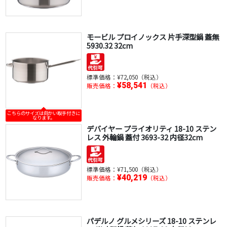
モービル プロイノックス 片手深型鍋 蓋無
5930.32 32cm
標準価格：
¥72,050（税込）
¥58,541
販売価格：
（税込）
こちらのサイズは向かい取手付きに
なります。
デバイヤー プライオリティ 18-10 ステン
レス 外輪鍋 蓋付 3693-32 内径32cm
標準価格：
¥71,500（税込）
¥40,219
販売価格：
（税込）
パデルノ グルメシリーズ 18-10 ステンレ