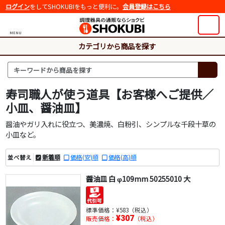
ログイン
をしてSHOKUBIをもっと便利に。
会員登録はこちら
MENU
カテゴリから商品を探す
寿司職人が使う道具【お客様へご提供／
小皿、醤油皿】
醤油やガリ入れに役立つ、美濃焼、白粉引、シンプルな千段十草の
小皿など。
新着順
価格(安)順
価格(高)順
並べ替え
醤油皿 白 φ109mm 50255010 大
標準価格：
¥583（税込）
¥307
販売価格：
（税込）