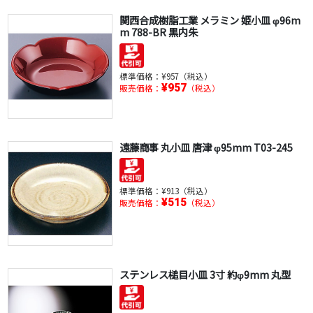
関西合成樹脂工業 メラミン 姫小皿 φ96m
m 788-BR 黒内朱
標準価格：
¥957（税込）
¥957
販売価格：
（税込）
遠藤商事 丸小皿 唐津 φ95mm T03-245
標準価格：
¥913（税込）
¥515
販売価格：
（税込）
ステンレス槌目小皿 3寸 約φ9mm 丸型