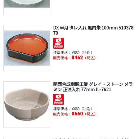
DX 半月 タレ入れ 黒内朱 100mm 510378
70
標準価格：
¥880（税込）
¥462
販売価格：
（税込）
関西合成樹脂工業 グレイ・ストーン メラ
ミン 正油入れ 77mm IL-7621
標準価格：
¥660（税込）
¥660
販売価格：
（税込）