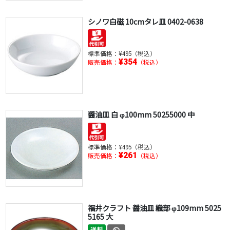
シノワ白磁 10cmタレ皿 0402-0638
標準価格：
¥495（税込）
¥354
販売価格：
（税込）
醤油皿 白 φ100mm 50255000 中
標準価格：
¥495（税込）
¥261
販売価格：
（税込）
福井クラフト 醤油皿 織部 φ109mm 5025
5165 大