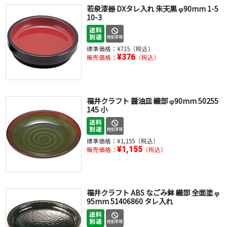
若泉漆器 DXタレ入れ 朱天黒 φ90mm 1-5
10-3
標準価格：
¥715（税込）
¥376
販売価格：
（税込）
福井クラフト 醤油皿 織部 φ90mm 50255
145 小
標準価格：
¥1,155（税込）
¥1,155
販売価格：
（税込）
福井クラフト ABS なごみ鉢 織部 全面塗 φ
95mm 51406860 タレ入れ