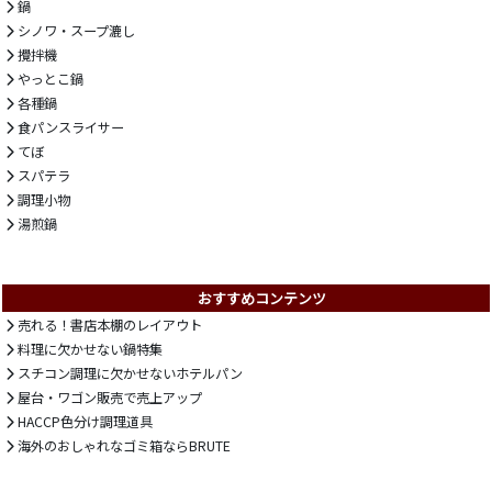
鍋
シノワ・スープ漉し
攪拌機
やっとこ鍋
各種鍋
食パンスライサー
てぼ
スパテラ
調理小物
湯煎鍋
おすすめコンテンツ
売れる！書店本棚のレイアウト
料理に欠かせない鍋特集
スチコン調理に欠かせないホテルパン
屋台・ワゴン販売で売上アップ
HACCP色分け調理道具
海外のおしゃれなゴミ箱ならBRUTE