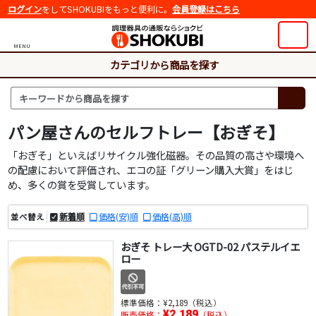
ログイン
をしてSHOKUBIをもっと便利に。
会員登録はこちら
MENU
カテゴリから商品を探す
パン屋さんのセルフトレー【おぎそ】
「おぎそ」といえばリサイクル強化磁器。その品質の高さや環境へ
の配慮において評価され、エコの証「グリーン購入大賞」をはじ
め、多くの賞を受賞しています。
新着順
価格(安)順
価格(高)順
並べ替え
おぎそ トレー大 OGTD-02 パステルイエ
ロー
標準価格：
¥2,189（税込）
¥2,189
販売価格：
（税込）