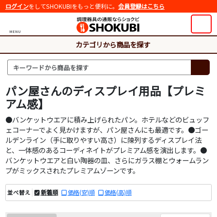
ログイン
をしてSHOKUBIをもっと便利に。
会員登録はこちら
MENU
カテゴリから商品を探す
パン屋さんのディスプレイ用品【プレミ
アム感】
●バンケットウエアに積み上げられたパン。ホテルなどのビュッフ
ェコーナーでよく見かけますが、パン屋さんにも最適です。●ゴー
ルデンライン（手に取りやすい高さ）に陳列するディスプレイ法
と、一体感のあるコーディネイトがプレミアム感を演出します。●
バンケットウエアと白い陶器の皿、さらにガラス棚とウォームラン
プがミックスされたプレミアムゾーンです。
新着順
価格(安)順
価格(高)順
並べ替え