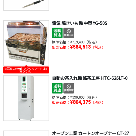
電気 焼きいも機 中型 YG-50S
標準価格：
¥719,400（税込）
¥584,513
販売価格：
（税込）
※写真の照明付アクリルフードは別
売りです。
自動お茶入れ機 銘茶工房 HTC-626LT-0
標準価格：
¥990,000（税込）
¥804,375
販売価格：
（税込）
オープン工業 カートンオープナー CT-27