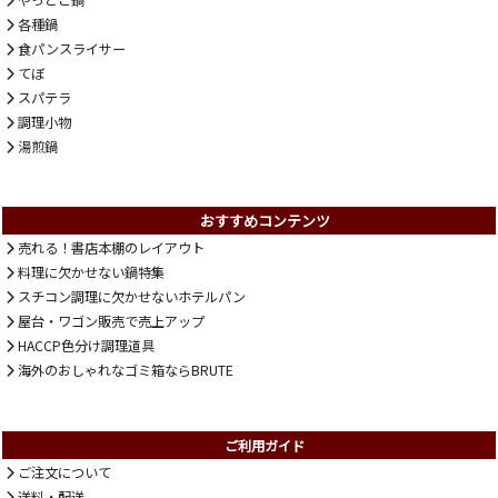
やっとこ鍋
各種鍋
食パンスライサー
てぼ
スパテラ
調理小物
湯煎鍋
おすすめコンテンツ
売れる！書店本棚のレイアウト
料理に欠かせない鍋特集
スチコン調理に欠かせないホテルパン
屋台・ワゴン販売で売上アップ
HACCP色分け調理道具
海外のおしゃれなゴミ箱ならBRUTE
ご利用ガイド
ご注文について
送料・配送