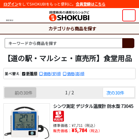
ログイン
をしてSHOKUBIをもっと便利に。
会員登録はこちら
MENU
カテゴリから商品を探す
【道の駅・マルシェ・直売所】食堂用品
新着順
価格(安)順
価格(高)順
並べ替え
1 / 2
前の30件
次の30件
シンワ測定 デジタル温度計 防水型 73045
標準価格：
¥7,711（税込）
¥5,784
販売価格：
（税込）