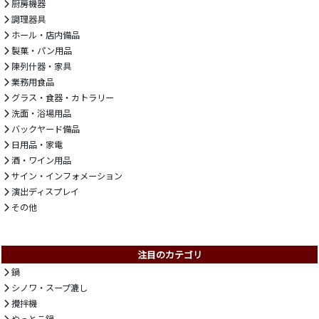
厨房機器
調理器具
ホール・店内備品
製菓・パン用品
陳列什器・家具
業務用食品
グラス・食器・カトラリー
洗面・浴場用品
バックヤード備品
日用品・家電
酒・ワイン用品
サイン・インフォメーション
演出ディスプレイ
その他
注目のカテゴリ
鍋
シノワ・スープ漉し
攪拌機