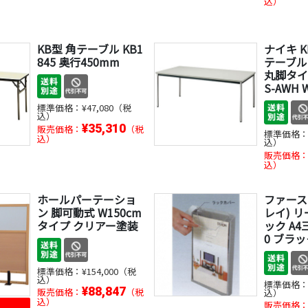
込）
KB型 角テーブル KB1
ナイキ K
845 奥行450mm
テーブル
丸脚タイプ
S-AWH 
標準価格：
¥47,080（税
込）
¥35,310
販売価格：
（税
標準価格
込）
込）
販売価格
込）
ホールパーテーショ
ファース
ン 脚可動式 W150cm
レイ) 
タイプ クリアー塗装
ック A4三
0 ブラ
標準価格：
¥154,000（税
込）
標準価格
¥88,847
販売価格：
（税
込）
込）
販売価格