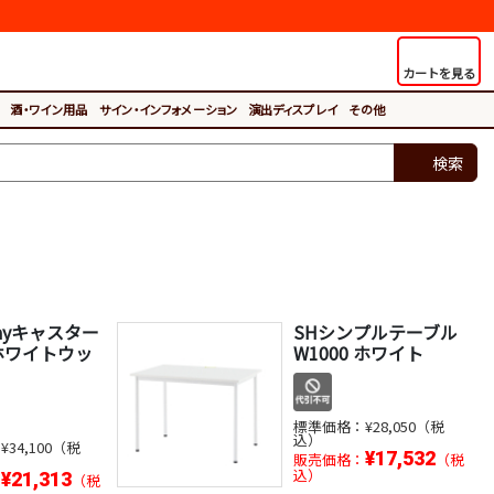
カートを見る
酒・ワイン用品
サイン・インフォメーション
演出ディスプレイ
その他
検索
wayキャスター
SHシンプルテーブル
ホワイトウッ
W1000 ホワイト
標準価格：
¥28,050（税
込）
：
¥34,100（税
¥17,532
販売価格：
（税
込）
¥21,313
：
（税