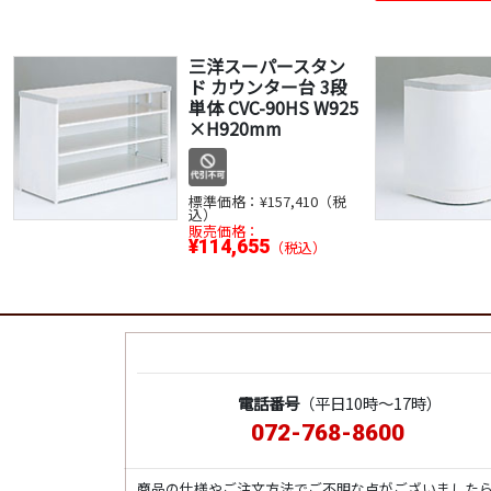
三洋スーパースタン
ド カウンター台 3段
単体 CVC-90HS W925
×H920mm
標準価格：
¥157,410（税
込）
販売価格：
¥114,655
（税込）
電話番号
（平日10時～17時）
072-768-8600
商品の仕様やご注文方法でご不明な点がございました