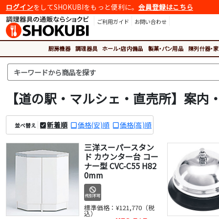
ログイン
をしてSHOKUBIをもっと便利に。
会員登録はこちら
ご利用ガイド
お問い合わせ
厨房機器
調理器具
ホール・店内備品
製菓・パン用品
陳列什器・家
【道の駅・マルシェ・直売所】案内
新着順
価格(安)順
価格(高)順
並べ替え
三洋スーパースタン
ド カウンター台 コー
ナー型 CVC-C55 H82
0mm
標準価格：
¥121,770（税
込）