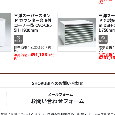
込）
三洋スーパースタン
三洋スー
ド カウンター台 R付
ド 包装紙
コーナー型 CVC-CR5
m DSH-
5H H920mm
D750m
標準価格：
¥125,180（税
標準価格
込）
込）
販売価格
¥91,183
販売価格：
（税
¥237,7
込）
SHOKUBIへのお問い合わせ
メールフォーム
お問い合わせフォーム
ら気軽にお問い合わせください。店舗の新規出店や、改装・リニューアルでの