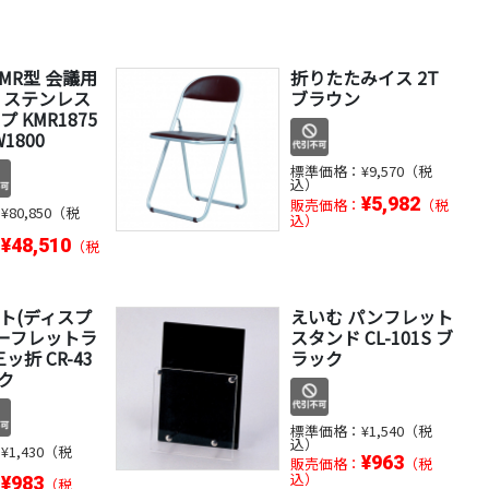
MR型 会議用
折りたたみイス 2T
 ステンレス
ブラウン
 KMR1875
W1800
標準価格：
¥9,570（税
込）
¥5,982
販売価格：
（税
：
¥80,850（税
込）
¥48,510
：
（税
ト(ディスプ
えいむ パンフレット
リーフレットラ
スタンド CL-101S ブ
ッ折 CR-43
ラック
ック
標準価格：
¥1,540（税
込）
：
¥1,430（税
¥963
販売価格：
（税
込）
¥983
：
（税