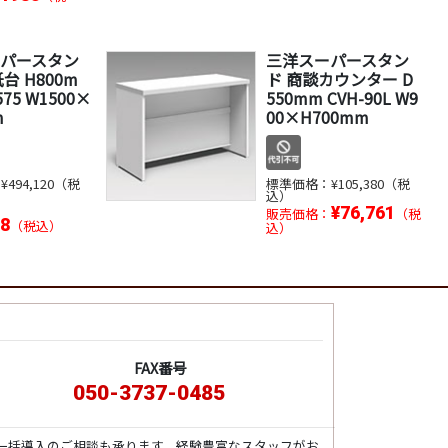
パースタン
三洋スーパースタン
台 H800m
ド 商談カウンター D
575 W1500×
550mm CVH-90L W9
m
00×H700mm
：
¥494,120（税
標準価格：
¥105,380（税
込）
：
¥76,761
販売価格：
（税
38
（税込）
込）
FAX番号
050-3737-0485
一括導入のご相談も承ります。経験豊富なスタッフがお