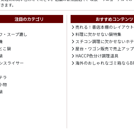
だきます。
注目のカテゴリ
おすすめコンテンツ
売れる！書店本棚のレイアウ
ワ・スープ漉し
料理に欠かせない鍋特集
機
スチコン調理に欠かせないホ
とこ鍋
屋台・ワゴン販売で売上アッ
鍋
HACCP色分け調理道具
ンスライサー
海外のおしゃれなゴミ箱ならBR
テラ
小物
鍋