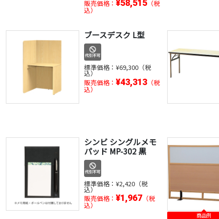
¥58,515
販売価格：
（税
込）
ブースデスク L型
標準価格：
¥69,300（税
込）
¥43,313
販売価格：
（税
込）
シンビ シングルメモ
パッド MP-302 黒
標準価格：
¥2,420（税
込）
¥1,967
販売価格：
（税
込）
商品例