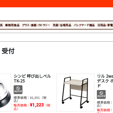
具
業務用食品
グラス・食器・カトラリー
洗面・浴場用品
バックヤード備品
日用品・家電
・受付
シンビ 呼び出しベル
リル 2
TK-25
デスク 
ド
標準価格：
¥1,551（税
込）
標準価格
¥1,223
販売価格：
（税
込）
込）
販売価格