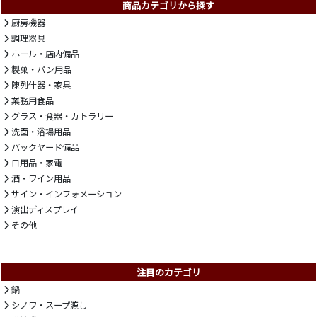
商品カテゴリから探す
厨房機器
調理器具
ホール・店内備品
製菓・パン用品
陳列什器・家具
業務用食品
グラス・食器・カトラリー
洗面・浴場用品
バックヤード備品
日用品・家電
酒・ワイン用品
サイン・インフォメーション
演出ディスプレイ
その他
注目のカテゴリ
鍋
シノワ・スープ漉し