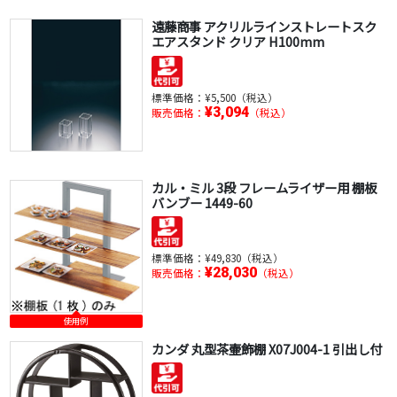
遠藤商事 アクリルラインストレートスク
エアスタンド クリア H100mm
標準価格：
¥5,500（税込）
¥3,094
販売価格：
（税込）
カル・ミル 3段 フレームライザー用 棚板
バンブー 1449-60
標準価格：
¥49,830（税込）
¥28,030
販売価格：
（税込）
使用例
カンダ 丸型茶壷飾棚 X07J004-1 引出し付