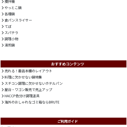
攪拌機
やっとこ鍋
各種鍋
食パンスライサー
てぼ
スパテラ
調理小物
湯煎鍋
おすすめコンテンツ
売れる！書店本棚のレイアウト
料理に欠かせない鍋特集
スチコン調理に欠かせないホテルパン
屋台・ワゴン販売で売上アップ
HACCP色分け調理道具
海外のおしゃれなゴミ箱ならBRUTE
ご利用ガイド