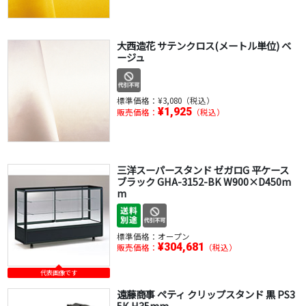
大西造花 サテンクロス(メートル単位) ベ
ージュ
標準価格：
¥3,080（税込）
¥1,925
販売価格：
（税込）
三洋スーパースタンド ゼガロG 平ケース
ブラック GHA-3152-BK W900×D450m
m
標準価格：
オープン
¥304,681
販売価格：
（税込）
代表画像です
遠藤商事 ペティ クリップスタンド 黒 PS3
5K H35mm