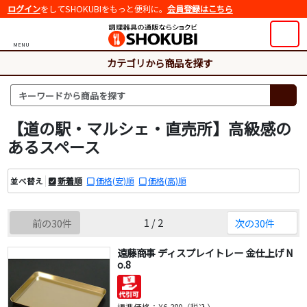
ログイン
をしてSHOKUBIをもっと便利に。
会員登録はこちら
MENU
カテゴリから商品を探す
【道の駅・マルシェ・直売所】高級感の
あるスペース
新着順
価格(安)順
価格(高)順
並べ替え
1 / 2
前の30件
次の30件
遠藤商事 ディスプレイトレー 金仕上げ N
o.8