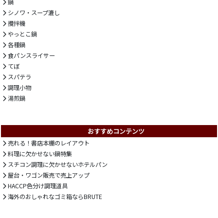
鍋
シノワ・スープ漉し
攪拌機
やっとこ鍋
各種鍋
食パンスライサー
てぼ
スパテラ
調理小物
湯煎鍋
おすすめコンテンツ
売れる！書店本棚のレイアウト
料理に欠かせない鍋特集
スチコン調理に欠かせないホテルパン
屋台・ワゴン販売で売上アップ
HACCP色分け調理道具
海外のおしゃれなゴミ箱ならBRUTE