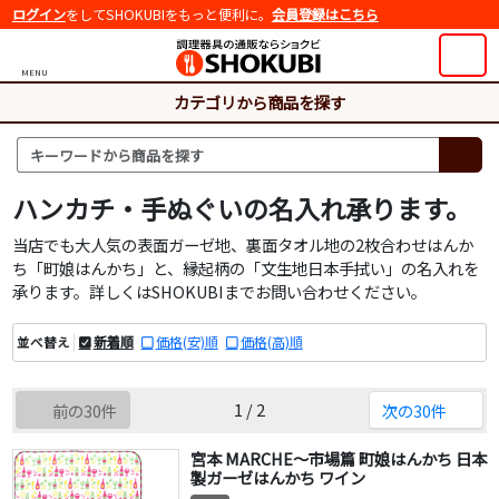
ログイン
をしてSHOKUBIをもっと便利に。
会員登録はこちら
MENU
カテゴリから商品を探す
ハンカチ・手ぬぐいの名入れ承ります。
当店でも大人気の表面ガーゼ地、裏面タオル地の2枚合わせはんか
ち「町娘はんかち」と、縁起柄の「文生地日本手拭い」の名入れを
承ります。詳しくはSHOKUBIまでお問い合わせください。
新着順
価格(安)順
価格(高)順
並べ替え
1 / 2
前の30件
次の30件
宮本 MARCHE～市場篇 町娘はんかち 日本
製ガーゼはんかち ワイン