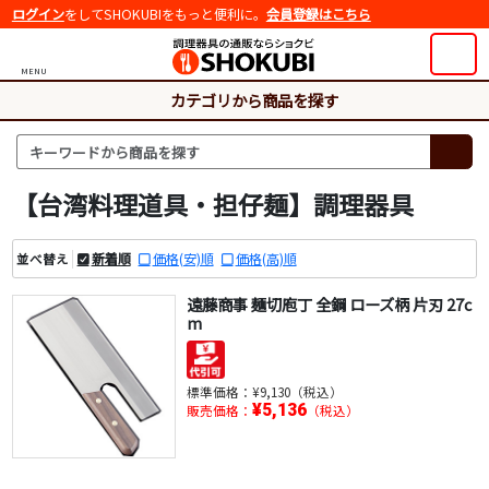
ログイン
をしてSHOKUBIをもっと便利に。
会員登録はこちら
MENU
カテゴリから商品を探す
【台湾料理道具・担仔麺】調理器具
新着順
価格(安)順
価格(高)順
並べ替え
遠藤商事 麺切庖丁 全鋼 ローズ柄 片刃 27c
m
標準価格：
¥9,130（税込）
¥5,136
販売価格：
（税込）