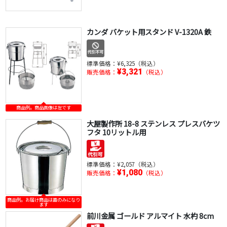
カンダ バケット用スタンド V-1320A 鉄
標準価格：
¥6,325（税込）
¥3,321
販売価格：
（税込）
商品例。商品画像は左です
大屋製作所 18-8 ステンレス プレスバケツ
フタ 10リットル用
標準価格：
¥2,057（税込）
¥1,080
販売価格：
（税込）
商品例。お届け商品は蓋のみになり
ます
前川金属 ゴールド アルマイト 水杓 8cm