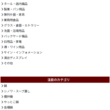
ホール・店内備品
製菓・パン用品
陳列什器・家具
業務用食品
グラス・食器・カトラリー
洗面・浴場用品
バックヤード備品
日用品・家電
酒・ワイン用品
サイン・インフォメーション
演出ディスプレイ
その他
注目のカテゴリ
鍋
シノワ・スープ漉し
攪拌機
やっとこ鍋
各種鍋