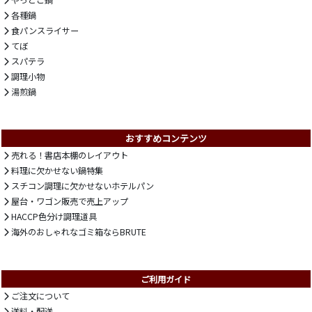
やっとこ鍋
各種鍋
食パンスライサー
てぼ
スパテラ
調理小物
湯煎鍋
おすすめコンテンツ
売れる！書店本棚のレイアウト
料理に欠かせない鍋特集
スチコン調理に欠かせないホテルパン
屋台・ワゴン販売で売上アップ
HACCP色分け調理道具
海外のおしゃれなゴミ箱ならBRUTE
ご利用ガイド
ご注文について
送料・配送