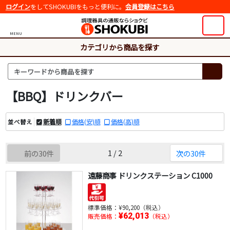
ログイン
をしてSHOKUBIをもっと便利に。
会員登録はこちら
MENU
カテゴリから商品を探す
【BBQ】ドリンクバー
新着順
価格(安)順
価格(高)順
並べ替え
1 / 2
前の30件
次の30件
遠藤商事 ドリンクステーション C1000
標準価格：
¥90,200（税込）
¥62,013
販売価格：
（税込）