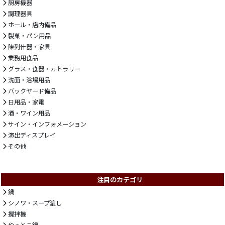
厨房機器
調理器具
ホール・店内備品
製菓・パン用品
陳列什器・家具
業務用食品
グラス・食器・カトラリー
洗面・浴場用品
バックヤード備品
日用品・家電
酒・ワイン用品
サイン・インフォメーション
演出ディスプレイ
その他
注目のカテゴリ
鍋
シノワ・スープ漉し
攪拌機