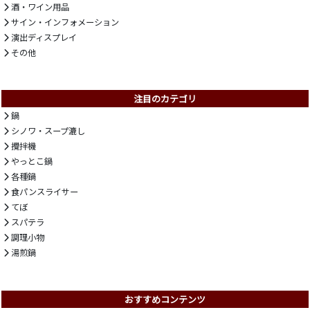
酒・ワイン用品
サイン・インフォメーション
演出ディスプレイ
その他
注目のカテゴリ
鍋
シノワ・スープ漉し
攪拌機
やっとこ鍋
各種鍋
食パンスライサー
てぼ
スパテラ
調理小物
湯煎鍋
おすすめコンテンツ