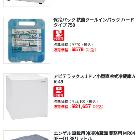
保冷パック 抗菌クールインパック ハード
タイプ 750
標準価格：
¥770（税込）
¥578
販売価格：
（税込）
アビテラックス 1ドア小型直冷式冷蔵庫 A
R-49
標準価格：
¥23,100（税込）
¥21,657
販売価格：
（税込）
エンゲル 車載用 冷凍冷蔵庫 業務用 MR04
0FーD1 38リットル