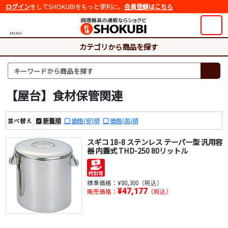
ログイン
をしてSHOKUBIをもっと便利に。
会員登録はこちら
MENU
カテゴリから商品を探す
【屋台】食材保管関連
新着順
価格(安)順
価格(高)順
並べ替え
スギコ 18-8 ステンレス テーパー型 汎用容
器 内蓋式 THD-250 80リットル
標準価格：
¥80,300（税込）
¥47,177
販売価格：
（税込）