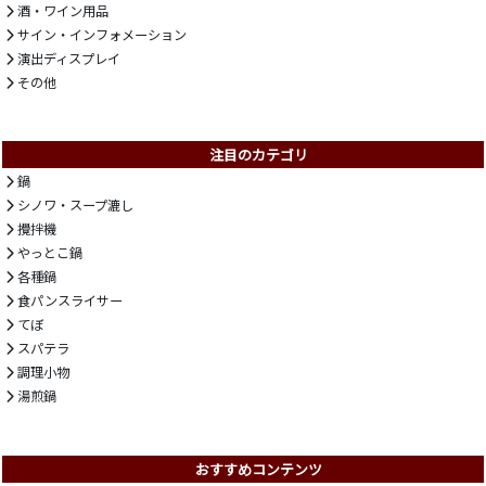
酒・ワイン用品
サイン・インフォメーション
演出ディスプレイ
その他
注目のカテゴリ
鍋
シノワ・スープ漉し
攪拌機
やっとこ鍋
各種鍋
食パンスライサー
てぼ
スパテラ
調理小物
湯煎鍋
おすすめコンテンツ