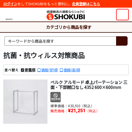
ログイン
をしてSHOKUBIをもっと便利に。
会員登録はこちら
MENU
カテゴリから商品を探す
抗菌・抗ウィルス対策商品
新着順
価格(安)順
価格(高)順
並べ替え
ベルク アルモード 卓上パーテーション 三
面・下部開口なし 4352 600×600mm
標準価格：
¥30,910（税込）
¥21,251
販売価格：
（税込）