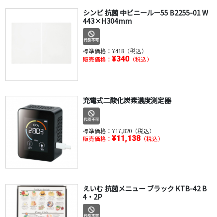
シンビ 抗菌 中ビニールー55 B2255-01 W
443×H304mm
標準価格：
¥418（税込）
¥340
販売価格：
（税込）
充電式二酸化炭素濃度測定器
標準価格：
¥17,820（税込）
¥11,138
販売価格：
（税込）
えいむ 抗菌メニュー ブラック KTB-42 B
4・2P