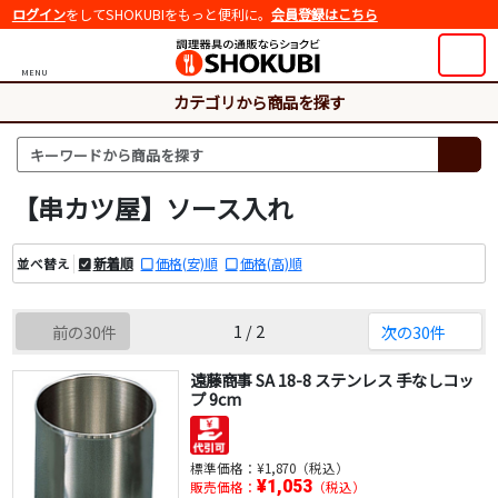
ログイン
をしてSHOKUBIをもっと便利に。
会員登録はこちら
MENU
カテゴリから商品を探す
【串カツ屋】ソース入れ
新着順
価格(安)順
価格(高)順
並べ替え
1 / 2
前の30件
次の30件
遠藤商事 SA 18-8 ステンレス 手なしコッ
プ 9cm
標準価格：
¥1,870（税込）
¥1,053
販売価格：
（税込）