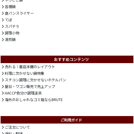
やっとこ鍋
各種鍋
食パンスライサー
てぼ
スパテラ
調理小物
湯煎鍋
おすすめコンテンツ
売れる！書店本棚のレイアウト
料理に欠かせない鍋特集
スチコン調理に欠かせないホテルパン
屋台・ワゴン販売で売上アップ
HACCP色分け調理道具
海外のおしゃれなゴミ箱ならBRUTE
ご利用ガイド
ご注文について
送料・配送