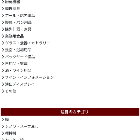
厨房機器
調理器具
ホール・店内備品
製菓・パン用品
陳列什器・家具
業務用食品
グラス・食器・カトラリー
洗面・浴場用品
バックヤード備品
日用品・家電
酒・ワイン用品
サイン・インフォメーション
演出ディスプレイ
その他
注目のカテゴリ
鍋
シノワ・スープ漉し
攪拌機