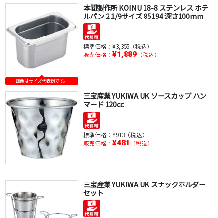
本間製作所 KOINU 18-8 ステンレス ホテ
ルパン 2 1/9サイズ 85194 深さ100mm
標準価格：
¥3,355（税込）
¥1,889
販売価格：
（税込）
画像はサイズ代表例です。
三宝産業 YUKIWA UK ソースカップ ハン
マード 120cc
標準価格：
¥913（税込）
¥481
販売価格：
（税込）
三宝産業 YUKIWA UK スナックホルダー
セット