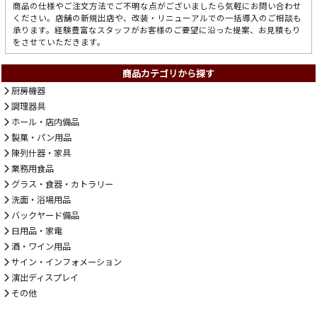
商品の仕様やご注文方法でご不明な点がございましたら気軽にお問い合わせ
ください。店舗の新規出店や、改装・リニューアルでの一括導入のご相談も
承ります。経験豊富なスタッフがお客様のご要望に沿った提案、お見積もり
をさせていただきます。
商品カテゴリから探す
厨房機器
調理器具
ホール・店内備品
製菓・パン用品
陳列什器・家具
業務用食品
グラス・食器・カトラリー
洗面・浴場用品
バックヤード備品
日用品・家電
酒・ワイン用品
サイン・インフォメーション
演出ディスプレイ
その他