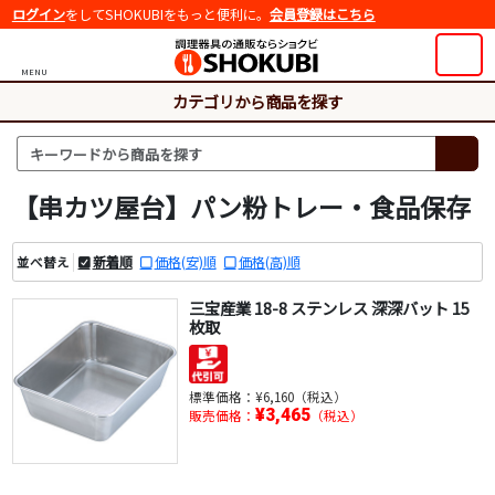
ログイン
をしてSHOKUBIをもっと便利に。
会員登録はこちら
MENU
カテゴリから商品を探す
【串カツ屋台】パン粉トレー・食品保存
新着順
価格(安)順
価格(高)順
並べ替え
三宝産業 18-8 ステンレス 深深バット 15
枚取
標準価格：
¥6,160（税込）
¥3,465
販売価格：
（税込）