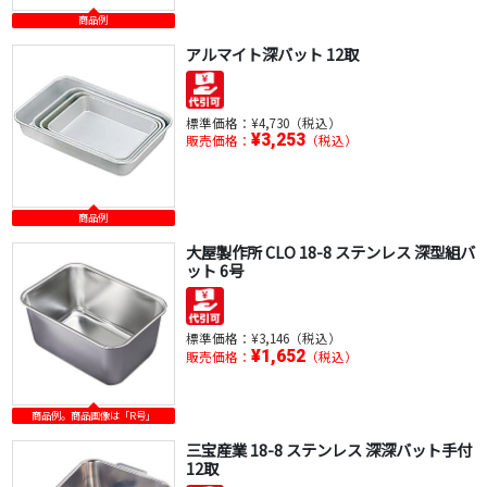
商品例
アルマイト深バット 12取
標準価格：
¥4,730（税込）
¥3,253
販売価格：
（税込）
商品例
大屋製作所 CLO 18-8 ステンレス 深型組バ
ット 6号
標準価格：
¥3,146（税込）
¥1,652
販売価格：
（税込）
商品例。商品画像は「R号」
三宝産業 18-8 ステンレス 深深バット手付
12取