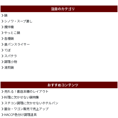
注目のカテゴリ
鍋
シノワ・スープ漉し
攪拌機
やっとこ鍋
各種鍋
食パンスライサー
てぼ
スパテラ
調理小物
湯煎鍋
おすすめコンテンツ
売れる！書店本棚のレイアウト
料理に欠かせない鍋特集
スチコン調理に欠かせないホテルパン
屋台・ワゴン販売で売上アップ
HACCP色分け調理道具