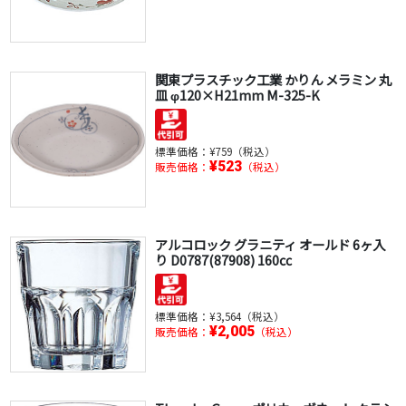
関東プラスチック工業 かりん メラミン 丸
皿 φ120×H21mm M-325-K
標準価格：
¥759（税込）
¥523
販売価格：
（税込）
アルコロック グラニティ オールド 6ヶ入
り D0787(87908) 160㏄
標準価格：
¥3,564（税込）
¥2,005
販売価格：
（税込）