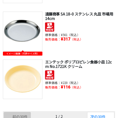
遠藤商事 SA 18-0 ステンレス 丸皿 市場用
14cm
標準価格：
¥561（税込）
¥317
販売価格：
（税込）
イメージ画像（代表サイズ例）
エンテック ポリプロピレン食器小皿 12c
m No.1721K クリーム
標準価格：
¥220（税込）
¥116
販売価格：
（税込）
1 / 2
前の30件
次の30件