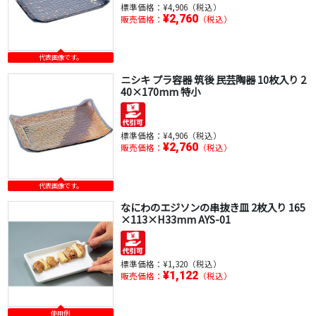
標準価格：
¥4,906（税込）
¥2,760
販売価格：
（税込）
代表画像です。
ニシキ プラ容器 筑後 民芸陶器 10枚入り 2
40×170mm 特小
標準価格：
¥4,906（税込）
¥2,760
販売価格：
（税込）
代表画像です。
なにわのエジソンの串抜き皿 2枚入り 165
×113×H33mm AYS-01
標準価格：
¥1,320（税込）
¥1,122
販売価格：
（税込）
使用例