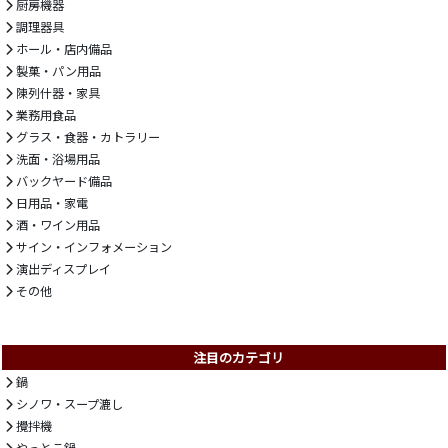
厨房機器
調理器具
ホール・店内備品
製菓・パン用品
陳列什器・家具
業務用食品
グラス・食器・カトラリー
洗面・浴場用品
バックヤード備品
日用品・家電
酒・ワイン用品
サイン・インフォメーション
演出ディスプレイ
その他
注目のカテゴリ
鍋
シノワ・スープ漉し
攪拌機