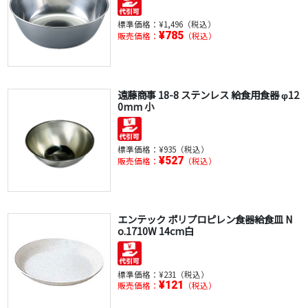
標準価格：
¥1,496（税込）
¥785
販売価格：
（税込）
遠藤商事 18-8 ステンレス 給食用食器 φ12
0mm 小
標準価格：
¥935（税込）
¥527
販売価格：
（税込）
エンテック ポリプロピレン食器給食皿 N
o.1710W 14cm白
標準価格：
¥231（税込）
¥121
販売価格：
（税込）