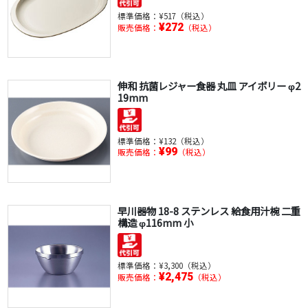
標準価格：
¥517（税込）
¥272
販売価格：
（税込）
伸和 抗菌レジャー食器 丸皿 アイボリー φ2
19mm
標準価格：
¥132（税込）
¥99
販売価格：
（税込）
早川器物 18-8 ステンレス 給食用汁椀 二重
構造 φ116mm 小
標準価格：
¥3,300（税込）
¥2,475
販売価格：
（税込）