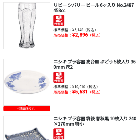
リビー シバリー ビール 6ヶ入り No.2487
458cc
標準価格：
¥5,148（税込）
¥2,896
販売価格：
（税込）
ニシキ プラ容器 高台皿 ぶどう 5枚入り 36
0mm 尺2
標準価格：
¥10,010（税込）
¥5,631
販売価格：
（税込）
代表画像です。
ニシキ プラ容器 筑後 春秋黒 10枚入り 240
×170mm 特小