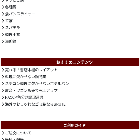
やっとこ鍋
各種鍋
食パンスライサー
てぼ
スパテラ
調理小物
湯煎鍋
おすすめコンテンツ
売れる！書店本棚のレイアウト
料理に欠かせない鍋特集
スチコン調理に欠かせないホテルパン
屋台・ワゴン販売で売上アップ
HACCP色分け調理道具
海外のおしゃれなゴミ箱ならBRUTE
ご利用ガイド
ご注文について
送料・配送