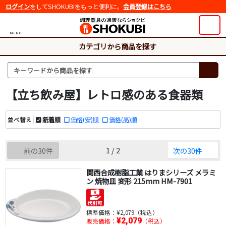
ログイン
をしてSHOKUBIをもっと便利に。
会員登録はこちら
MENU
カテゴリから商品を探す
【立ち飲み屋】レトロ感のある食器類
新着順
価格(安)順
価格(高)順
並べ替え
1 / 2
前の30件
次の30件
関西合成樹脂工業 はりまシリーズ メラミ
ン 焼物皿 変形 215mm HM-7901
標準価格：
¥2,079（税込）
¥2,079
販売価格：
（税込）