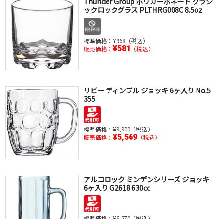
Thunder Group ポリカーボネート クラシ
ックロックグラス PLTHRG008C 8.5oz
標準価格：
¥968（税込）
¥581
販売価格：
（税込）
リビー ディンプル ジョッキ 6ヶ入り No.5
355
標準価格：
¥9,900（税込）
¥5,569
販売価格：
（税込）
アルコロック ミンデンシリーズ ジョッキ
6ヶ入り G2618 630cc
標準価格：
¥6,270（税込）