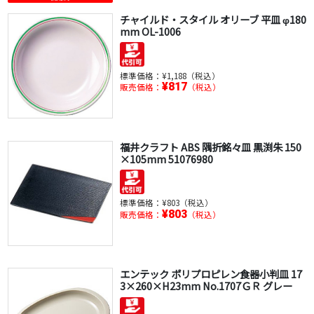
チャイルド・スタイル オリーブ 平皿 φ180
mm OL-1006
標準価格：
¥1,188（税込）
¥817
販売価格：
（税込）
福井クラフト ABS 隅折銘々皿 黒渕朱 150
×105mm 51076980
標準価格：
¥803（税込）
¥803
販売価格：
（税込）
エンテック ポリプロピレン食器小判皿 17
3×260×H23mm No.1707ＧＲ グレー