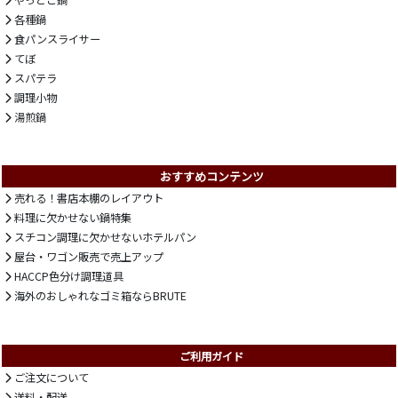
やっとこ鍋
各種鍋
食パンスライサー
てぼ
スパテラ
調理小物
湯煎鍋
おすすめコンテンツ
売れる！書店本棚のレイアウト
料理に欠かせない鍋特集
スチコン調理に欠かせないホテルパン
屋台・ワゴン販売で売上アップ
HACCP色分け調理道具
海外のおしゃれなゴミ箱ならBRUTE
ご利用ガイド
ご注文について
送料・配送