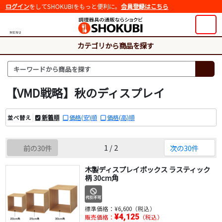
ログイン
をしてSHOKUBIをもっと便利に。
会員登録はこちら
MENU
カテゴリから商品を探す
【VMD戦略】秋のディスプレイ
新着順
価格(安)順
価格(高)順
並べ替え
1 / 2
前の30件
次の30件
木製ディスプレイボックス ラスティック
柄 30cm角
標準価格：
¥6,600（税込）
¥4,125
販売価格：
（税込）