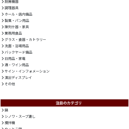
厨房機器
調理器具
ホール・店内備品
製菓・パン用品
陳列什器・家具
業務用食品
グラス・食器・カトラリー
洗面・浴場用品
バックヤード備品
日用品・家電
酒・ワイン用品
サイン・インフォメーション
演出ディスプレイ
その他
注目のカテゴリ
鍋
シノワ・スープ漉し
攪拌機