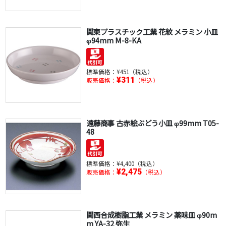
関東プラスチック工業 花紋 メラミン 小皿
φ94mm M-8-KA
標準価格：
¥451（税込）
¥311
販売価格：
（税込）
遠藤商事 古赤絵ぶどう小皿 φ99mm T05-
48
標準価格：
¥4,400（税込）
¥2,475
販売価格：
（税込）
関西合成樹脂工業 メラミン 薬味皿 φ90m
m YA-32 弥生