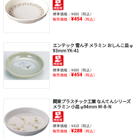
標準価格：
¥660（税込）
¥454
販売価格：
（税込）
エンテック 雪ん子 メラミン おしんこ皿 φ
93mm YK-41
標準価格：
¥660（税込）
¥454
販売価格：
（税込）
関東プラスチック工業 なんてんシリーズ
メラミン 小皿 φ94mm M-8-N
標準価格：
¥418（税込）
¥288
販売価格：
（税込）