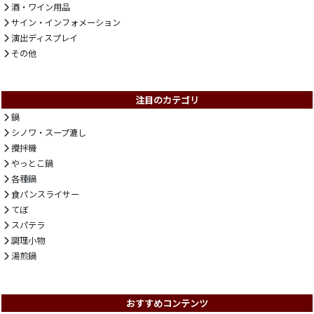
酒・ワイン用品
サイン・インフォメーション
演出ディスプレイ
その他
注目のカテゴリ
鍋
シノワ・スープ漉し
攪拌機
やっとこ鍋
各種鍋
食パンスライサー
てぼ
スパテラ
調理小物
湯煎鍋
おすすめコンテンツ