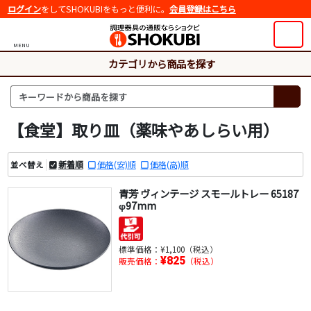
ログイン
をしてSHOKUBIをもっと便利に。
会員登録はこちら
MENU
カテゴリから商品を探す
【食堂】取り皿（薬味やあしらい用）
新着順
価格(安)順
価格(高)順
並べ替え
青芳 ヴィンテージ スモールトレー 65187
φ97mm
標準価格：
¥1,100（税込）
¥825
販売価格：
（税込）