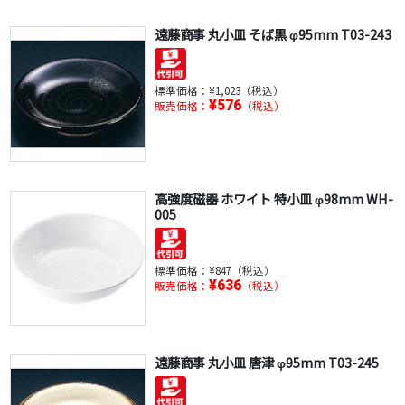
遠藤商事 丸小皿 そば黒 φ95mm T03-243
標準価格：
¥1,023（税込）
¥576
販売価格：
（税込）
高強度磁器 ホワイト 特小皿 φ98mm WH-
005
標準価格：
¥847（税込）
¥636
販売価格：
（税込）
遠藤商事 丸小皿 唐津 φ95mm T03-245