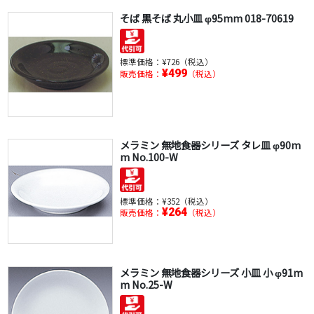
そば 黒そば 丸小皿 φ95mm 018-70619
標準価格：
¥726（税込）
¥499
販売価格：
（税込）
メラミン 無地食器シリーズ タレ皿 φ90m
m No.100-W
標準価格：
¥352（税込）
¥264
販売価格：
（税込）
メラミン 無地食器シリーズ 小皿 小 φ91m
m No.25-W