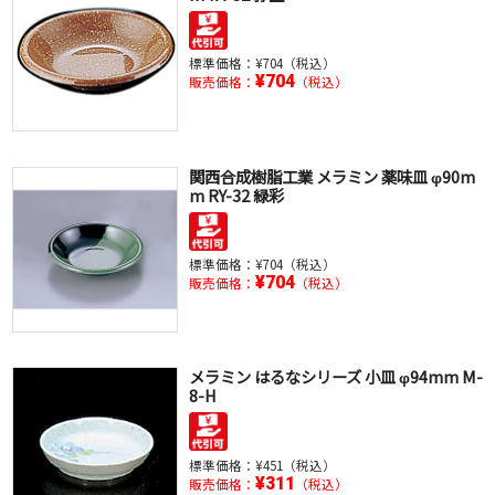
標準価格：
¥704（税込）
¥704
販売価格：
（税込）
関西合成樹脂工業 メラミン 薬味皿 φ90m
m RY-32 緑彩
標準価格：
¥704（税込）
¥704
販売価格：
（税込）
メラミン はるなシリーズ 小皿 φ94mm M-
8-H
標準価格：
¥451（税込）
¥311
販売価格：
（税込）