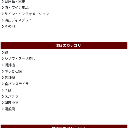
日用品・家電
酒・ワイン用品
サイン・インフォメーション
演出ディスプレイ
その他
注目のカテゴリ
鍋
シノワ・スープ漉し
攪拌機
やっとこ鍋
各種鍋
食パンスライサー
てぼ
スパテラ
調理小物
湯煎鍋