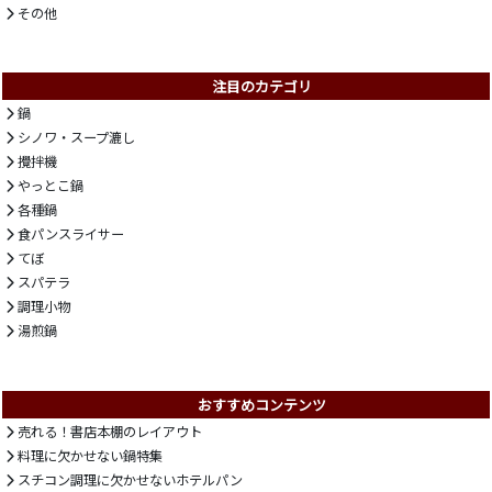
その他
注目のカテゴリ
鍋
シノワ・スープ漉し
攪拌機
やっとこ鍋
各種鍋
食パンスライサー
てぼ
スパテラ
調理小物
湯煎鍋
おすすめコンテンツ
売れる！書店本棚のレイアウト
料理に欠かせない鍋特集
スチコン調理に欠かせないホテルパン