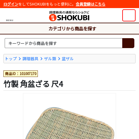
ログイン
をしてSHOKUBIをもっと便利に。
会員登録はこちら
MENU
カテゴリから商品を探す
トップ
調理器具
ザル類
盆ザル
商品ID：101007170
竹製 角盆ざる 尺4